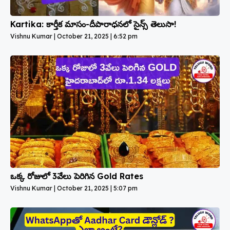
Kartika: కార్తీక మాసం-దీపారాధనలో సైన్స్ తెలుసా!
Vishnu Kumar
October 21, 2025
6:52 pm
ఒక్క రోజులో 3వేలు పెరిగిన Gold Rates
Vishnu Kumar
October 21, 2025
5:07 pm