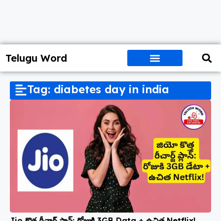
Telugu Word
Tag: diabetes day in india
Jio కొత్త రీచార్జ్ ప్లాన్‌: రోజుకి 3GB Data + ఉచిత Netflix!