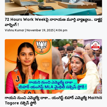
72 Hours Work Weekపై నారాయణ మూర్తి వ్యాఖ్యలు.. డాక్టర్ల
వార్నింగ్ !
Vishnu Kumar
November 19, 2025
4:06 pm
గాయని నుంచి ఎమ్మెల్యే దాకా… యంగెస్ట్ బిహార్ ఎమ్మెల్యే Maithili
Tagore సక్సెస్ స్టోరీ