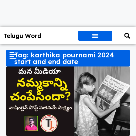
Telugu Word
Tag: karthika pournami 2024
start and end date