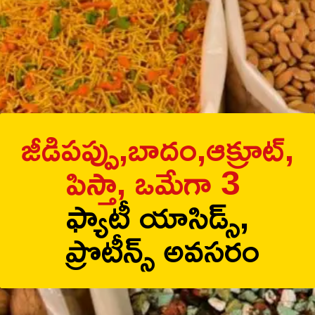
జీడిపప్పు,బాదం,ఆక్రూట్,
పిస్తా,
ఒమేగా 3
ఫ్యాటీ యాసిడ్స్,
ప్రొటీన్స్ అవసరం