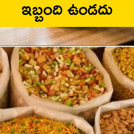
ఇబ్బంది ఉండదు