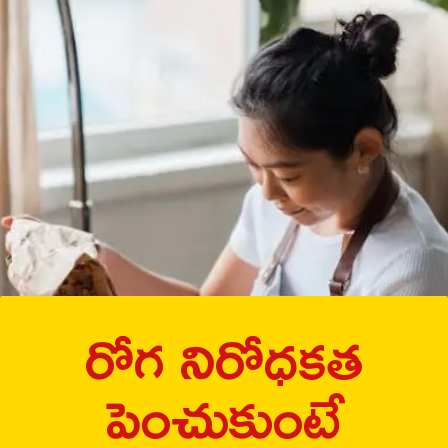
రోగ నిరోధకత