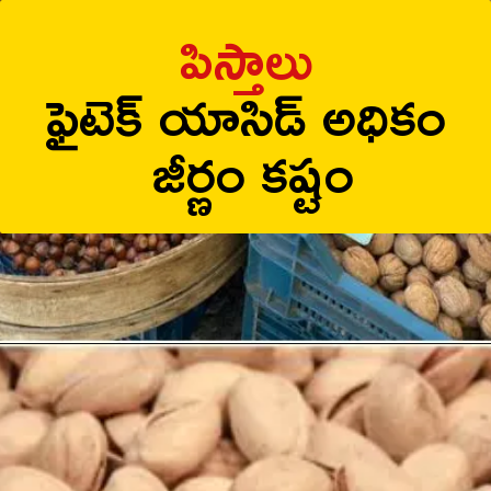
పిస్తాలు
ఫైటెక్ యాసిడ్ అధికం
జీర్ణం కష్టం