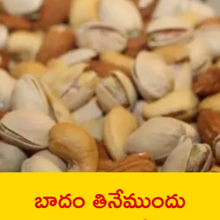
బాదం తినేముందు