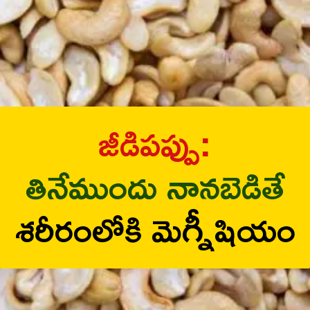
జీడిపప్పు:
తినేముందు నానబెడితే
శరీరంలోకి మెగ్నీషియం