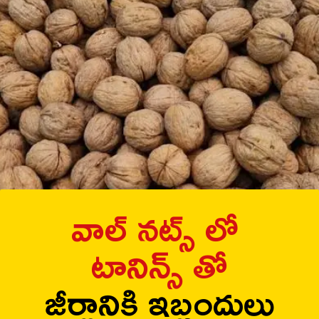
వాల్ నట్స్ లో
టానిన్స్ తో
జీర్ణానికి ఇబ్బందులు