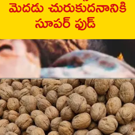
మెదడు చురుకుదనానికి
సూపర్ ఫుడ్