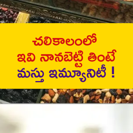
చలికాలంలో
ఇవి నానబెట్టి తింటే
మస్తు ఇమ్యూనిటీ !