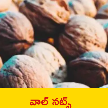
వాల్ నట్స్