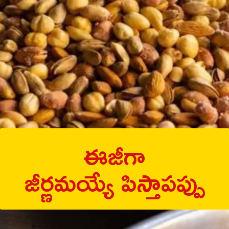
ఈజీగా
జీర్ణమయ్యే పిస్తాపప్పు