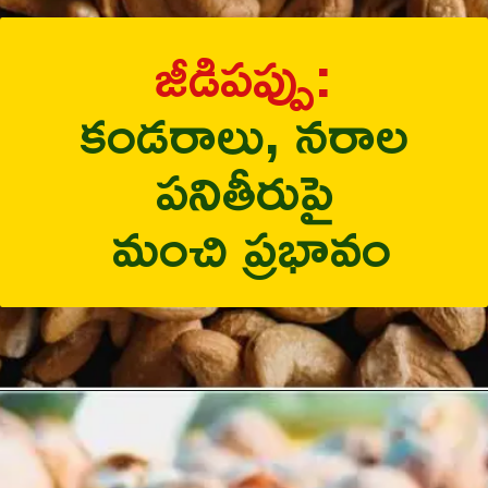
జీడిపప్పు:
కండరాలు, నరాల
పనితీరుపై
మంచి ప్రభావం