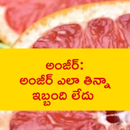
అంజీర్:
అంజీర్ ఎలా తిన్నా
ఇబ్బంది లేదు