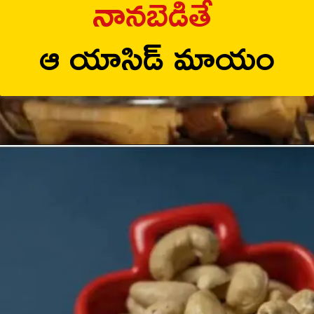
నానబెడితే
ఆ యాసిడ్ మాయం