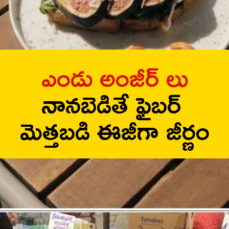
ఎండు అంజీర్ లు
నానబెడితే ఫైబర్
మెత్తబడి ఈజీగా జీర్ణం