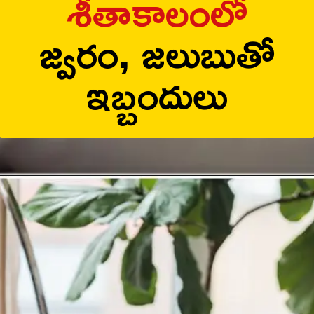
శీతాకాలంలో
జ్వరం, జలుబుతో
ఇబ్బందులు