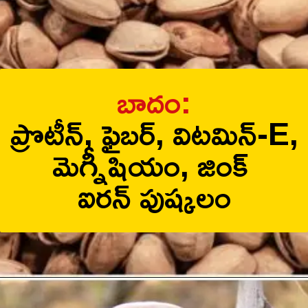
బాదం:
ప్రొటీన్, ఫైబర్, విటమిన్-E,
మెగ్నీషియం, జింక్
ఐరన్ పుష్కలం