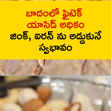
బాదంలో ఫైటెక్
యాసిడ్ అధికం
జింక్, ఐరన్ ను అడ్డుకునే
స్వభావం