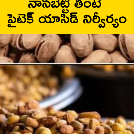
నానబెట్టి తింటే
పైటెక్ యాసిడ్ నిర్వీర్యం