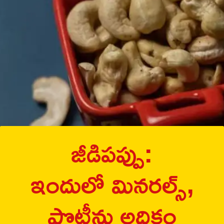
జీడిపప్పు:
ఇందులో మినరల్స్,
ప్రొటీన్లు అధికం