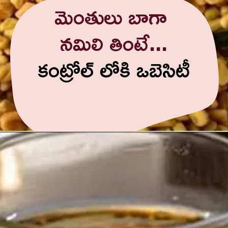
మెంతులు బాగా
నమిలి తింటే...
కంట్రోల్ లోకి ఒబెసిటీ