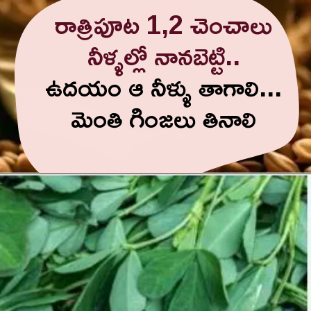
రాత్రిపూట 1,2 చెంచాలు
నీళ్ళల్లో నానబెట్టి..
ఉదయం ఆ నీళ్ళు తాగాలి...
మెంతి గింజలు తినాలి