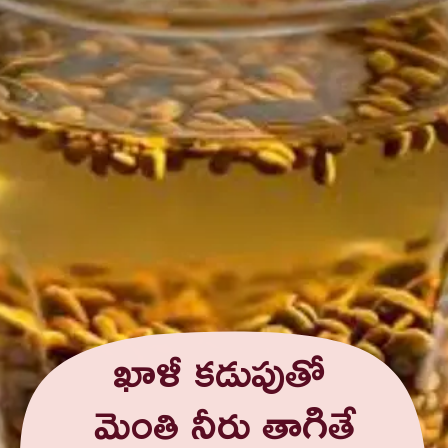
ఖాళీ కడుపుతో
మెంతి నీరు తాగితే