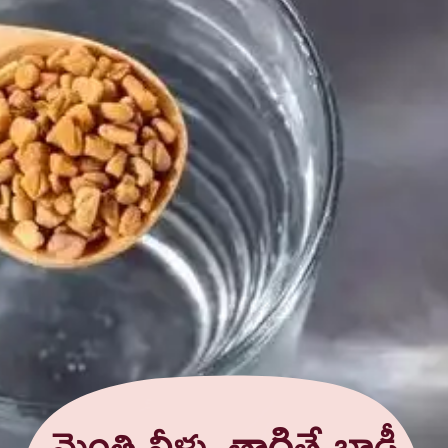
మెంతి నీళ్ళు తాగితే బాడీ