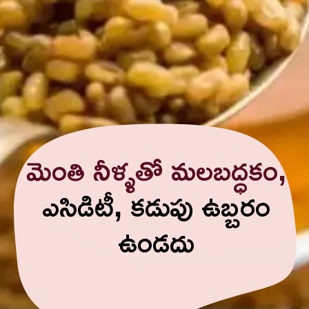
మెంతి నీళ్ళతో మలబద్ధకం,
ఎసిడిటీ, కడుపు ఉబ్బరం
ఉండదు