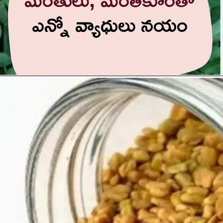
ఎన్నో వ్యాధులు నయం