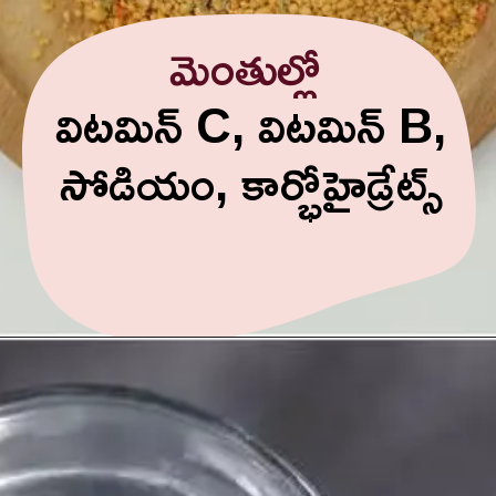
మెంతుల్లో
విటమిన్ C, విటమిన్ B,
సోడియం, కార్భోహైడ్రేట్స్