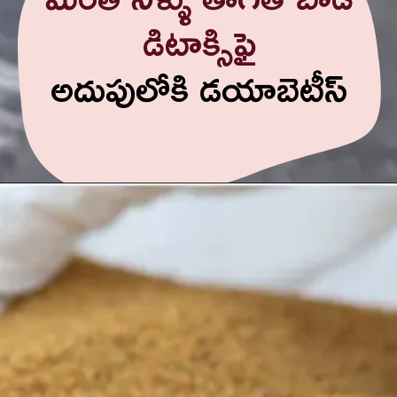
డిటాక్సిఫై
అదుపులోకి డయాబెటీస్