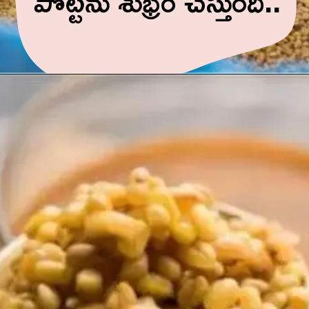
పొట్టను శుభ్రం చేస్తుంది..