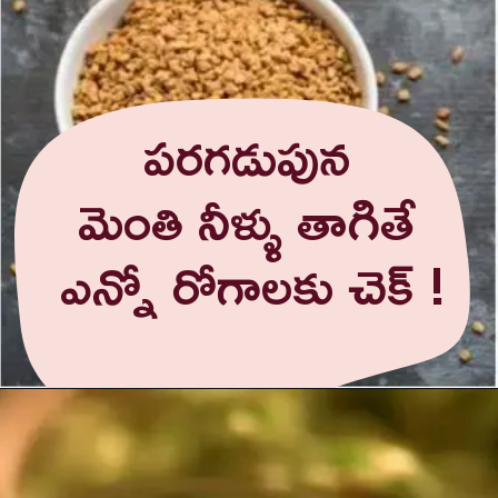
పరగడుపున
మెంతి నీళ్ళు తాగితే
ఎన్నో రోగాలకు చెక్ !