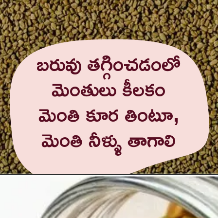
బరువు తగ్గించడంలో
మెంతులు కీలకం
మెంతి కూర తింటూ,
మెంతి నీళ్ళు తాగాలి