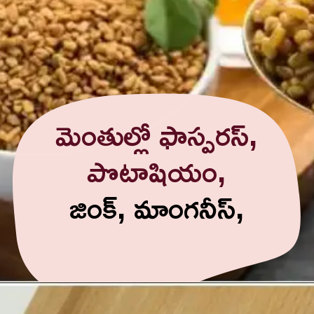
మెంతుల్లో ఫాస్పరస్,
పొటాషియం,
జింక్, మాంగనీస్,