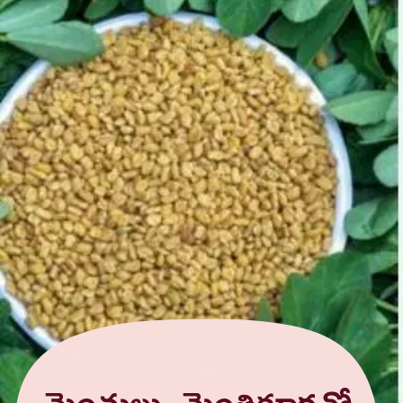
మెంతులు, మెంతికూరతో