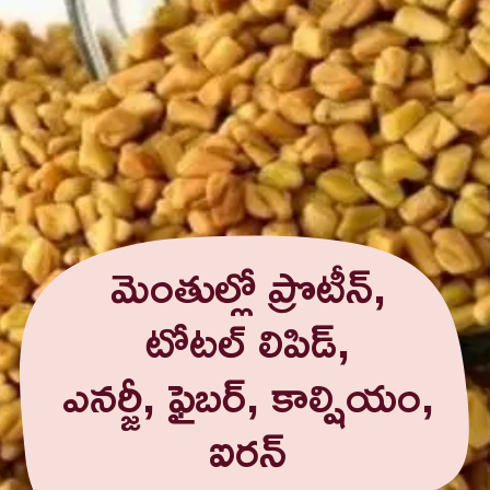
మెంతుల్లో ప్రొటీన్,
టోటల్ లిపిడ్,
ఎనర్జీ, ఫైబర్, కాల్షియం,
ఐరన్