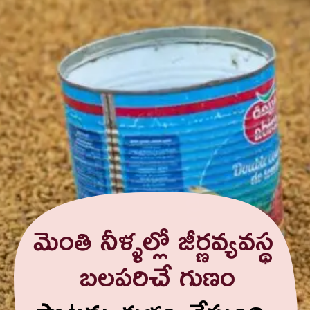
మెంతి నీళ్ళల్లో జీర్ణవ్యవస్థ
బలపరిచే గుణం