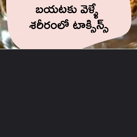
బయటకు వెళ్ళే
శరీరంలో టాక్సిన్స్