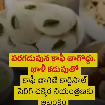
పరగడుపున కాఫీ తాగొద్దు.
పరగడుపున కాఫీ తాగొద్దు.
ఖాళీ కడుపుతో
ఖాళీ కడుపుతో
కాఫీ తాగితే కార్టిసాల్
కాఫీ తాగితే కార్టిసాల్
పెరిగి చక్కెర నియంత్రణకు
పెరిగి చక్కెర నియంత్రణకు
ఆటంకం
ఆటంకం