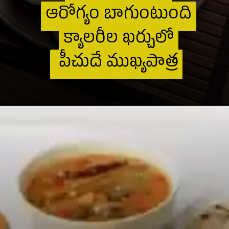
ఆరోగ్యం బాగుంటుంది
ఆరోగ్యం బాగుంటుంది
క్యాలరీల ఖర్చులో
క్యాలరీల ఖర్చులో
పీచుదే ముఖ్యపాత్ర
పీచుదే ముఖ్యపాత్ర