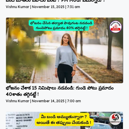
వందే మాతరం వివాదం ఏంటి ? PM Modi ఏమన్నారు ?
Vishnu Kumar
November 15, 2025
7:31 am
భోజనం చేశాక 15 నిమిషాలు నడవండి: గుండె పోటు ప్రమాదం
40శాతం తగ్గినట్టే !
Vishnu Kumar
November 14, 2025
7:00 am