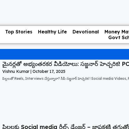
Top Stories
Healthy Life
Devotional
Money Mat
Govt Sc
మైనర్లతో అభ్యంతరకర వీడియోలు: సజ్జనార్ హెచ్చరిక
Vishnu Kumar
October 17, 2025
పిల్లలతో Reels, Interviews చేస్తున్నారా? సీపీ సజ్జనార్ హెచ్చరిక ! Social media Videos,
పిల్లలకు Social media రీల్స్ డేంజర్ – జ్ఞాపకశక్తి తగ్గుతో