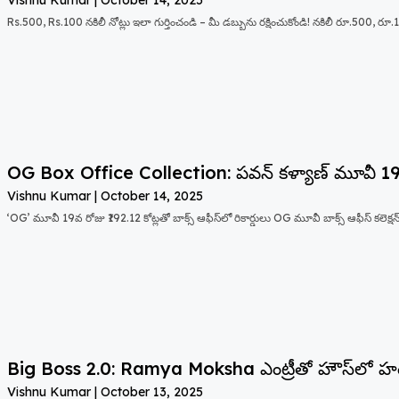
Vishnu Kumar
October 14, 2025
Rs.500, Rs.100 నకిలీ నోట్లు ఇలా గుర్తించండి – మీ డబ్బును రక్షించుకోండి! నకిలీ రూ.500, రూ
OG Box Office Collection: పవన్ కళ్యాణ్ మూవీ ₹1
Vishnu Kumar
October 14, 2025
‘OG’ మూవీ 19వ రోజు ₹192.12 కోట్లతో బాక్స్ ఆఫీస్‌లో రికార్డులు OG మూవీ బాక్స్ ఆఫీస్ కలెక్షన్
Big Boss 2.0: Ramya Moksha ఎంట్రీతో హౌస్‌లో 
Vishnu Kumar
October 13, 2025