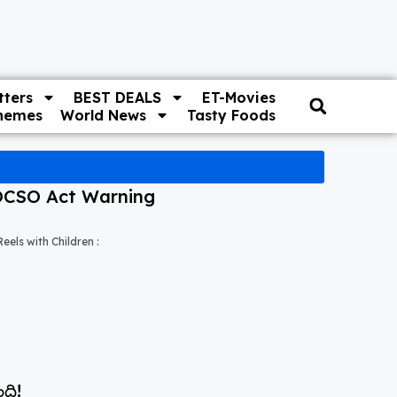
ters
BEST DEALS
ET-Movies
hemes
World News
Tasty Foods
! POCSO Act Warning
 Reels with Children :
ంది!