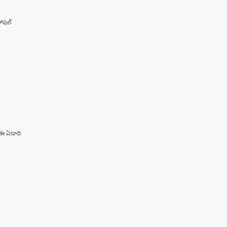
సోషల్
 ఈ ఏడాది