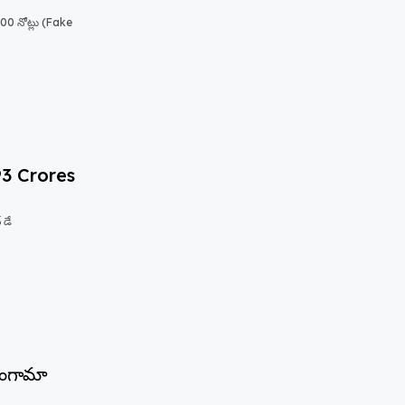
.100 నోట్లు (Fake
93 Crores
 డే
హంగామా