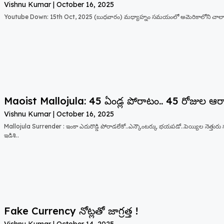
Vishnu Kumar
October 16, 2025
Youtube Down: 15th Oct, 2025 (బుధవారం) మధ్యాహ్నం సమయంలో అమెరికాలోని చాలా
Maoist Mallojula: 45 ఏండ్ల పోరాటం.. 45 రోజుల ఆ
Vishnu Kumar
October 16, 2025
Mallojula Surrender : ఇంకా ఎదురొడ్డి పోరాడలేకో..ఎన్కౌంటర్కు భయపడో..పెయ్యిల నెత్తురు స
ఇడిశి..
Fake Currency నోట్లతో జాగ్రత్త !