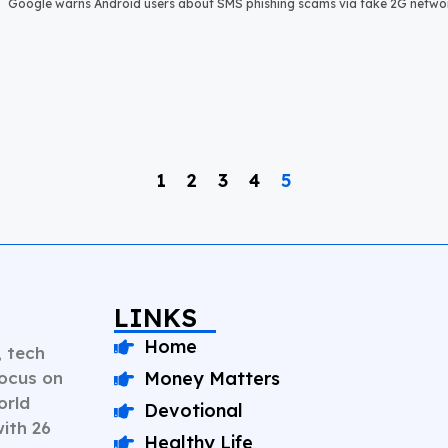
Google warns Android users about SMS phishing scams via fake 2G netwo
1
2
3
4
5
LINKS
Home
, tech
Focus on
Money Matters
orld
Devotional
with 26
Healthy Life