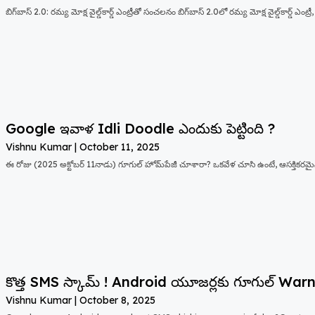
బిగ్‌బాస్ 2.0: రమ్య మోక్ష వైల్డ్‌కార్డ్ ఎంట్రీతో సంచలనం బిగ్‌బాస్ 2.0లో రమ్య మోక్ష వైల్డ్‌కార్డ్ ఎంట్ర
Google ఇవాళ Idli Doodle ఎందుకు పెట్టింది ?
Vishnu Kumar
October 11, 2025
ఈ రోజు (2025 అక్టోబర్ 11నాడు) గూగుల్ హోమ్‌పేజీ చూశారా? ఒకవేళ చూసి ఉంటే, ఆసక్తిక
కొత్త SMS స్కామ్ ! Android యూజర్లకు గూగుల్ Warn
Vishnu Kumar
October 8, 2025