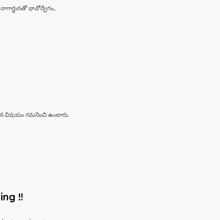
ీ, నాగార్జునతో భావోద్వేగం,
రమైన విషయం గమనించి ఉంటారు.
ing !!