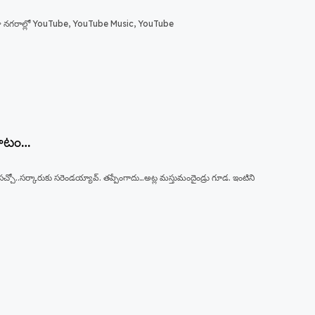
 నగరాల్లో YouTube, YouTube Music, YouTube
రాటం…
చ్చో..సర్కారుకు సరెండయ్యావ్. తప్పేంగాదు…అట్ల మస్తుమందైండ్రు గూడ. ఇంటిని