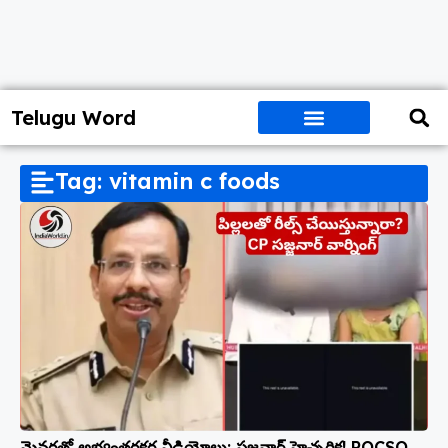
Telugu Word
Tag: vitamin c foods
మైనర్లతో అభ్యంతరకర వీడియోలు: సజ్జనార్ హెచ్చరిక! POCSO