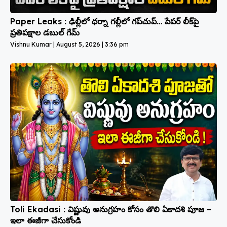
Paper Leaks : ఢిల్లీలో ధర్నా గల్లీలో గప్‌చుప్… పేపర్ లీక్‌పై
ప్రతిపక్షాల డబుల్ గేమ్
Vishnu Kumar
August 5, 2026
3:36 pm
Toli Ekadasi : విష్ణువు అనుగ్రహం కోసం తొలి ఏకాదశి పూజ –
ఇలా ఈజీగా చేసుకోండి