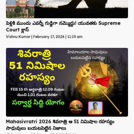
పెళ్లికి ముందు ఎవర్నీ గుడ్డిగా నమ్మొద్దు! యువతకు Supreme
Court క్లాస్
Vishnu Kumar
February 17, 2026
11:19 am
Mahasivratri 2026 శివరాత్రి ఆ 51 నిమిషాల రహస్యం
సాధువులు బయటపెట్టిన నిజాలు