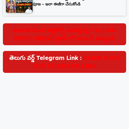
పూజ – ఇలా ఈజీగా చేసుకోండి
ఇలాంటి మంచి ఆర్టికల్స్ అందిస్తున్న TELUGU
WORD టెలిగ్రామ్ గ్రూప్ లో జాయిన్ అవ్వండి.
తెలుగు వర్డ్ Telegram Link :
CLICK HERE
FOR TELEGRAM LINK