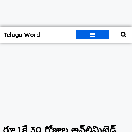
Telugu Word
రూ.1కే 30 రోజుల అన్‌లిమిటెడ్‌