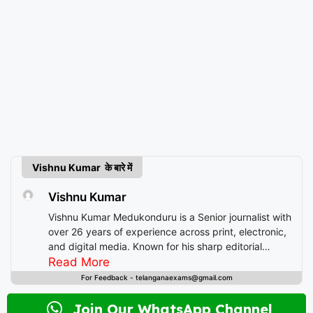
Vishnu Kumar के बारे में
Vishnu Kumar
Vishnu Kumar Medukonduru is a Senior journalist with
over 26 years of experience across print, electronic,
and digital media. Known for his sharp editorial
instincts and deep understanding of public
Read More
discourse, Vishnu has contributed to leading
For Feedback - telanganaexams@gmail.com
newsrooms in diverse roles—from field reporting and
desk editing to content strategy and multimedia
Join Our WhatsApp Channel