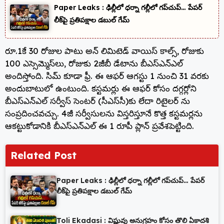
Paper Leaks : ఢిల్లీలో ధర్నా గల్లీలో గప్‌చుప్… పేపర్
లీక్‌పై ప్రతిపక్షాల డబుల్ గేమ్
రూ.1కే 30 రోజుల పాటు అన్ లిమిటెడ్ వాయిస్‌ కాల్స్‌, రోజుకు
100 ఎస్సెమ్మెస్‌లు, రోజుకు 2జీబీ డేటాను బీఎస్‌ఎన్‌ఎల్‌
అందిస్తోంది. సిమ్‌ కూడా ఫ్రీ. ఈ ఆఫర్‌ ఆగస్టు 1 నుంచి 31 వరకు
అందుబాటులో ఉంటుంది. కస్టమర్లు ఈ ఆఫర్‌ కోసం దగ్గర్లోని
బీఎస్‌ఎన్‌ఎల్‌ సర్వీస్‌ సెంటర్‌ (సీఎస్‌సీ)కు లేదా రిటైలర్‌ ను
సంప్రదించవచ్చు. 4జీ సర్వీసులను విస్తరిస్తూనే కొత్త కస్టమర్లను
ఆకట్టుకోడానికి బీఎస్ఎన్ఎల్ ఈ 1 రూపీ ప్లాన్ ప్రవేశపెట్టింది.
Related Post
Paper Leaks : ఢిల్లీలో ధర్నా గల్లీలో గప్‌చుప్… పేపర్
లీక్‌పై ప్రతిపక్షాల డబుల్ గేమ్
Toli Ekadasi : విష్ణువు అనుగ్రహం కోసం తొలి ఏకాదశి