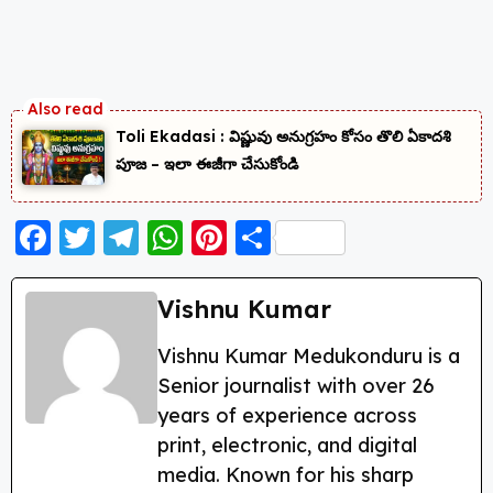
Toli Ekadasi : విష్ణువు అనుగ్రహం కోసం తొలి ఏకాదశి
పూజ – ఇలా ఈజీగా చేసుకోండి
F
T
T
W
Pi
S
a
w
el
h
nt
h
c
itt
e
a
er
a
Vishnu Kumar
e
er
g
ts
e
re
Vishnu Kumar Medukonduru is a
b
ra
A
st
Senior journalist with over 26
o
m
p
years of experience across
o
p
print, electronic, and digital
k
media. Known for his sharp