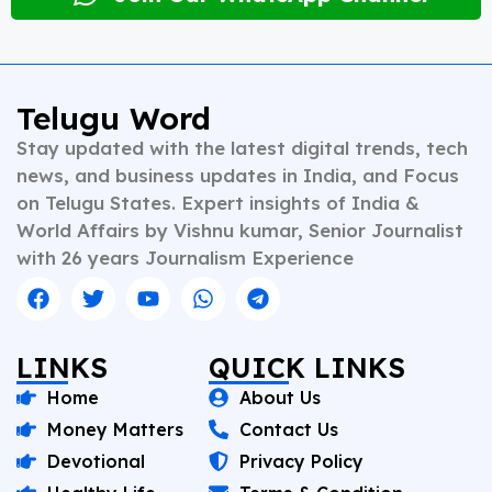
storytelling. His expertise spans a wide spectrum of
topics including national affairs, international
developments, health, finance, and educational
content. Whether crafting breaking news or in-depth
analysis, Vishnu brings clarity, credibility, and
Telugu Word
context to every piece he writes. A trusted voice in
Stay updated with the latest digital trends, tech
Indian journalism, he continues to shape narratives
that inform, empower, and inspire readers across
news, and business updates in India, and Focus
platforms.
on Telugu States. Expert insights of India &
World Affairs by Vishnu kumar, Senior Journalist
with 26 years Journalism Experience
LINKS
QUICK LINKS
Home
About Us
Money Matters
Contact Us
Devotional
Privacy Policy