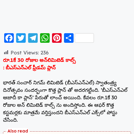
F
T
T
W
Pi
S
a
w
el
h
nt
h
Post Views:
236
c
itt
e
a
er
a
రూ.1కే 30 రోజుల అన్‌లిమిటెడ్‌ కాల్స్‌
e
er
g
ts
e
re
: బీఎస్ఎన్ఎల్ ఫ్రీడమ్ ప్లాన్
b
ra
A
st
భారత్‌ సంచార్‌ నిగమ్‌ లిమిటెడ్‌ (బీఎస్ఎన్‌ఎల్‌) స్వాతంత్ర్య
o
m
p
దినోత్సవం సందర్భంగా కొత్త ప్లాన్‌ తో అదరగట్టింది. ‘బీఎస్‌ఎన్‌ఎల్
o
p
ఆజాదీ కా ప్లాన్‌’ పేరుతో లాంచ్‌ అయింది. కేవలం రూ.1కే 30
k
రోజుల అన్ లిమిటెడ్ కాల్స్ ను అందిస్తోంది. ఈ ఆఫర్‌ కొత్త
కస్టమర్లకు మాత్రమే వర్తిస్తుందని బీఎస్‌ఎన్‌ఎల్ ఎక్స్‌లో పోస్టు
చేసింది.