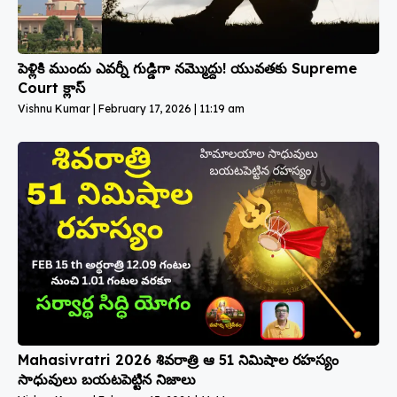
పెళ్లికి ముందు ఎవర్నీ గుడ్డిగా నమ్మొద్దు! యువతకు Supreme
Court క్లాస్
Vishnu Kumar
February 17, 2026
11:19 am
Mahasivratri 2026 శివరాత్రి ఆ 51 నిమిషాల రహస్యం
సాధువులు బయటపెట్టిన నిజాలు