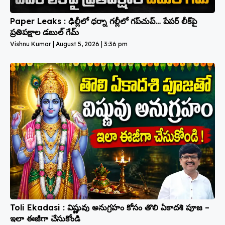
Paper Leaks : ఢిల్లీలో ధర్నా గల్లీలో గప్‌చుప్… పేపర్ లీక్‌పై
ప్రతిపక్షాల డబుల్ గేమ్
Vishnu Kumar
August 5, 2026
3:36 pm
Toli Ekadasi : విష్ణువు అనుగ్రహం కోసం తొలి ఏకాదశి పూజ –
ఇలా ఈజీగా చేసుకోండి