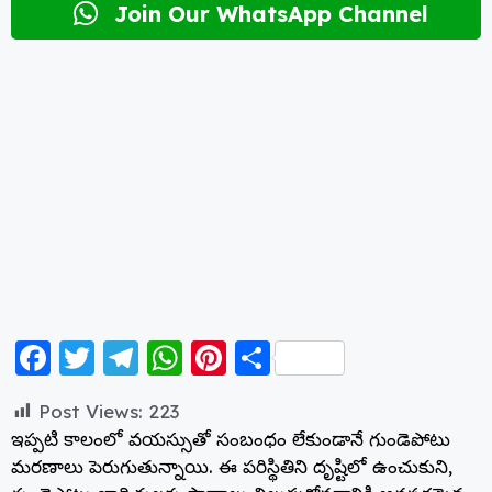
Join Our WhatsApp Channel
F
T
T
W
Pi
S
a
w
el
h
nt
h
Post Views:
223
c
itt
e
a
er
a
ఇప్పటి కాలంలో వయస్సుతో సంబంధం లేకుండానే గుండెపోటు
e
er
g
ts
e
re
మరణాలు పెరుగుతున్నాయి. ఈ పరిస్థితిని దృష్టిలో ఉంచుకుని,