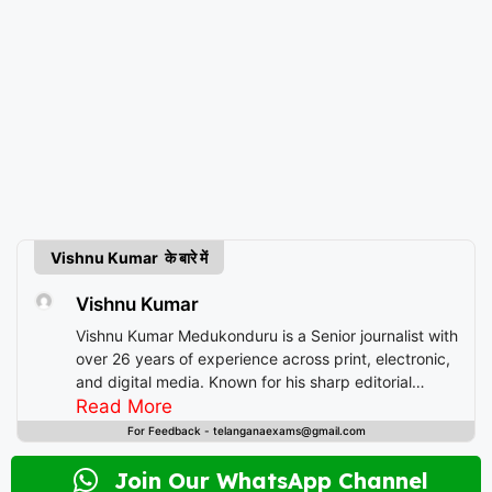
Vishnu Kumar के बारे में
Vishnu Kumar
Vishnu Kumar Medukonduru is a Senior journalist with
over 26 years of experience across print, electronic,
and digital media. Known for his sharp editorial
instincts and deep understanding of public
Read More
discourse, Vishnu has contributed to leading
For Feedback - telanganaexams@gmail.com
newsrooms in diverse roles—from field reporting and
desk editing to content strategy and multimedia
Join Our WhatsApp Channel