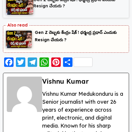
Resign చేయరు ?
Gen Z దెబ్బకు కేంద్రం షేక్ ! ధర్మంద్ర ప్రధాన్ ఎందుకు
Resign చేయరు ?
F
T
T
W
Pi
S
a
w
el
h
nt
h
c
itt
e
a
er
a
Vishnu Kumar
e
er
g
ts
e
re
Vishnu Kumar Medukonduru is a
b
ra
A
st
Senior journalist with over 26
o
m
p
years of experience across
o
p
print, electronic, and digital
k
media. Known for his sharp