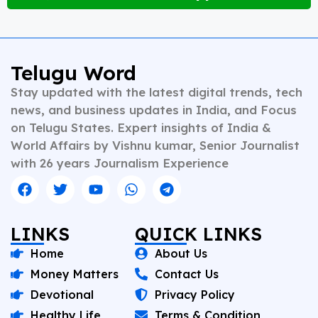
storytelling. His expertise spans a wide spectrum of
topics including national affairs, international
developments, health, finance, and educational
content. Whether crafting breaking news or in-depth
analysis, Vishnu brings clarity, credibility, and
Telugu Word
context to every piece he writes. A trusted voice in
Stay updated with the latest digital trends, tech
Indian journalism, he continues to shape narratives
that inform, empower, and inspire readers across
news, and business updates in India, and Focus
platforms.
on Telugu States. Expert insights of India &
World Affairs by Vishnu kumar, Senior Journalist
with 26 years Journalism Experience
LINKS
QUICK LINKS
Home
About Us
Money Matters
Contact Us
Devotional
Privacy Policy
Healthy Life
Terms & Condition