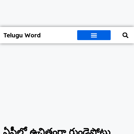
Telugu Word
ఏపీలో ఉచితంగా గుండెపోటు