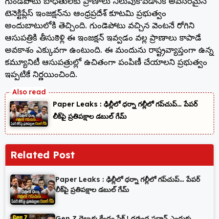
b
ra
A
st
గుండెపోటు బాధితులకు ప్రాణాలు నిలుపుకోవడానికి అవసరమైన
టెనెక్టిప్లేస్ ఇంజక్షన్‌ను ఆంధ్రప్రదేశ్ కూటమి ప్రభుత్వం
o
m
p
అందుబాటులోకి తెచ్చింది. గుండెపోటు వచ్చిన వెంటనే రోగిని
o
p
ఆసుపత్రికి తీసుకెళ్లి ఈ ఇంజక్షన్ ఇవ్వడం వల్ల ప్రాణాలు కాపాడే
k
అవకాశం ఎక్కువగా ఉంటుంది. ఈ మందును రాష్ట్రవ్యాప్తంగా ఉన్న
కమ్యూనిటీ ఆసుపత్రుల్లో ఉచితంగా పంపిణీ చేయాలని ప్రభుత్వం
ఇప్పటికే నిర్ణయించింది.
Paper Leaks : ఢిల్లీలో ధర్నా గల్లీలో గప్‌చుప్… పేపర్
లీక్‌పై ప్రతిపక్షాల డబుల్ గేమ్
Related Post
Paper Leaks : ఢిల్లీలో ధర్నా గల్లీలో గప్‌చుప్… పేపర్
లీక్‌పై ప్రతిపక్షాల డబుల్ గేమ్
Gen Z దెబ్బకు కేంద్రం షేక్ ! ధర్మంద్ర ప్రధాన్ ఎందుకు