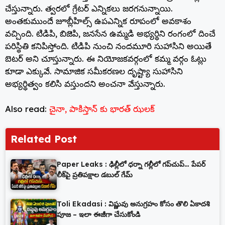
చేస్తున్నారు. త్వరలో గ్రేటర్ ఎన్నికలు జరగనున్నాయి.
అంతకుముందే జూబ్లీహిల్స్ ఉపఎన్నిక రూపంలో అవకాశం
వచ్చింది. టిడిపి, బిజెపి, జనసేన ఉమ్మడి అభ్యర్థిని రంగంలో దించే
పరిస్థితి కనిపిస్తోంది. టిడిపి నుంచి నందమూరి సుహాసిని అయితే
బెటర్ అని చూస్తున్నారు. ఈ నియోజకవర్గంలో కమ్మ వర్గం ఓట్లు
కూడా ఎక్కువే. సామాజిక సమీకరణల దృష్ట్యా సుహాసిని
అభ్యర్థిత్వం కలిసి వస్తుందని అంచనా వేస్తున్నారు.
Also read:
చైనా, పాకిస్తాన్ కు భారత్ ఝలక్
Related Post
Paper Leaks : ఢిల్లీలో ధర్నా గల్లీలో గప్‌చుప్… పేపర్
లీక్‌పై ప్రతిపక్షాల డబుల్ గేమ్
Toli Ekadasi : విష్ణువు అనుగ్రహం కోసం తొలి ఏకాదశి
పూజ – ఇలా ఈజీగా చేసుకోండి