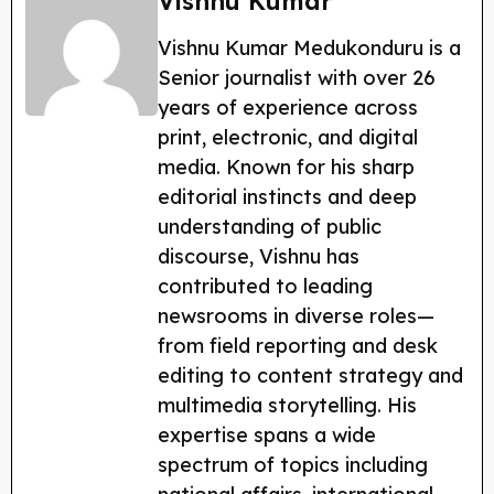
c
itt
e
a
er
a
Vishnu Kumar
e
er
g
ts
e
re
Vishnu Kumar Medukonduru is a
b
ra
A
st
Senior journalist with over 26
o
m
p
years of experience across
o
p
print, electronic, and digital
k
media. Known for his sharp
editorial instincts and deep
understanding of public
discourse, Vishnu has
contributed to leading
newsrooms in diverse roles—
from field reporting and desk
editing to content strategy and
multimedia storytelling. His
expertise spans a wide
spectrum of topics including