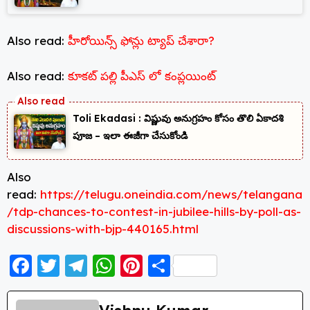
Also read:
హీరోయిన్స్ ఫోన్లు ట్యాప్ చేశారా?
Also read:
కూకట్ పల్లి పీఎస్ లో కంప్లయింట్
Toli Ekadasi : విష్ణువు అనుగ్రహం కోసం తొలి ఏకాదశి
పూజ – ఇలా ఈజీగా చేసుకోండి
Also
read:
https://telugu.oneindia.com/news/telangana
/tdp-chances-to-contest-in-jubilee-hills-by-poll-as-
discussions-with-bjp-440165.html
F
T
T
W
Pi
S
a
w
el
h
nt
h