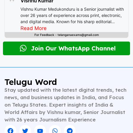
Vishnu Kumar
Vishnu Kumar Medukonduru is a Senior journalist with
over 26 years of experience across print, electronic,
and digital media. Known for his sharp editorial
instincts and deep understanding of public
Read More
discourse, Vishnu has contributed to leading
For Feedback - telanganaexams@gmail.com
newsrooms in diverse roles—from field reporting and
desk editing to content strategy and multimedia
Join Our WhatsApp Channel
storytelling. His expertise spans a wide spectrum of
topics including national affairs, international
developments, health, finance, and educational
content. Whether crafting breaking news or in-depth
analysis, Vishnu brings clarity, credibility, and
Telugu Word
context to every piece he writes. A trusted voice in
Stay updated with the latest digital trends, tech
Indian journalism, he continues to shape narratives
that inform, empower, and inspire readers across
news, and business updates in India, and Focus
platforms.
on Telugu States. Expert insights of India &
World Affairs by Vishnu kumar, Senior Journalist
with 26 years Journalism Experience