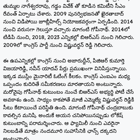
తుమ్మల నాగేశ్వరరావు, గడ్డం వివేక్ తో కూడిన కమిటీని సీఎం
రేవంత్ ఏర్పాటు చేశారు. 2009 పునర్విభజనతో ఖైరతాబాద్
నుంచి విడిపోయి జూబ్లీహిల్స్ నియోజకవర్గంగా ఏర్పడింది. 2014
నుంచి వరుసగా గెలుస్తూ వచ్చారు మాగంటి గోపీనాథ్. 2014లో
టిడిపి నుంచి, 2018, 2023 ఎన్నికల్లో బిఆర్ఎస్ నుంచి గెలిచారు.
2009లో కాంగ్రెస్ పార్టీ నుంచి విష్ణువర్ధన్ రెడ్డి గెలిచారు.
ఈ ఉపఎన్నికల్లో కాంగ్రెస్ నుంచి అజారుద్దీన్, పిజిఆర్ కుమార్తె
విజయారెడ్డి, నవీన్ యాదవ్ పేర్లు ప్రముఖంగా వినిపిస్తున్నాయి.
ఇక్కడ ముస్లిం మైనారిటీ ఓటింగ్ కీలకం. కాంగ్రెస్ ఎంఐఎం మధ్య
ఒప్పందం కుదిరితే సమీకరణలు మారతాయని అంటున్నారు.
మరోవైపు గోపీనాథ్ కుటుంబం నుంచే బిఆర్ఎస్ అభ్యర్థి పోటీ చేసే
అవకాశం ఉంది. సాధ్యం కాకపోతే మాజీ ఎమ్మెల్యే విష్ణువర్ధన్ రెడ్డికి
సీటు కేటాయించే పరిస్థితి ఉంది. మాగంటి గోపీనాథ్ చంద్రబాబుకు
కావల్సిన మనిషి. అందుకే ఆయన చనిపోయినప్పుడు లోకేష్
కుటుంబాన్ని పరామర్శించారు. ఆ ఫ్యామిలీ నుంచి ఎవరైనా
నిలబడితే మాత్రం నందమూరి సుహాసినికి ఛాన్స్ దక్కదని
అంటున్నారు.