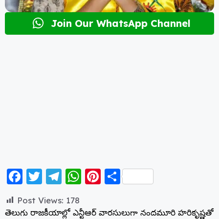
Join Our WhatsApp Channel
F
T
T
W
Pi
S
a
w
el
h
nt
h
Post Views:
178
c
itt
e
a
er
a
తెలుగు రాజకీయాల్లో ఎన్టీఆర్ వారసులుగా నందమూరి హరికృష్ణతో