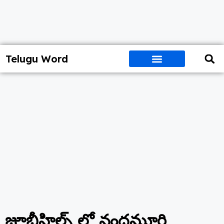
Telugu Word
జూబ్లీహిల్స్ లో నందమూరి