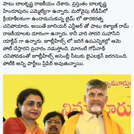
e
er
g
ts
e
re
పాటు బాలకృష్ణ రాజకీయం చేశారు. ప్రస్తుతం బాలకృష్ణ
b
ra
A
st
హిందూపురం ఎమ్మెల్యేగా ఉన్నారు. మరోవైపు టీడీపీలో
క్రియాశీలకంగా ఉందామనుకున్న టైమ్ లో తారకరత్న
o
m
p
చనిపోయారు. అయితే జూనియర్ ఎన్టీఆర్ తో పాటు కళ్యాణ్ రామ్
o
p
రాజకీయాలకు దూరంగా ఉన్నారు. కానీ వారి సోదరి సుహాసిని
k
యాక్టివ్ గా ఉన్నారు. జూబ్లీహిల్స్ లో జరిగే ఉపఎన్నికల్లో ఆమె
పోటీ చేస్తారని ప్రచారం నడుస్తోంది. మాగంటి గోపీనాథ్
చనిపోవడంతో జూబ్లీహిల్స్ అసెంబ్లీ సీటుకు బైఎలక్షన్ జరగనుంది.
పోటీకి అన్ని పార్టీలు ప్రిపేర్ అవుతున్నాయి.