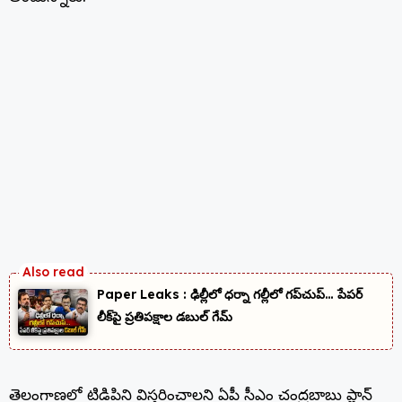
Paper Leaks : ఢిల్లీలో ధర్నా గల్లీలో గప్‌చుప్… పేపర్
లీక్‌పై ప్రతిపక్షాల డబుల్ గేమ్
తెలంగాణలో టిడిపిని విస్తరించాలని ఏపీ సీఎం చంద్రబాబు ప్లాన్