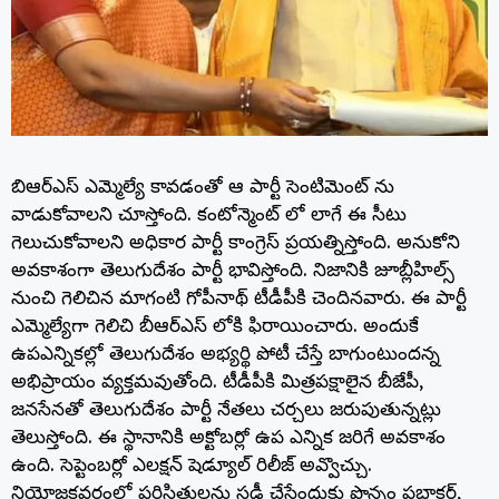
బిఆర్ఎస్ ఎమ్మెల్యే కావడంతో ఆ పార్టీ సెంటిమెంట్ ను
వాడుకోవాలని చూస్తోంది. కంటోన్మెంట్ లో లాగే ఈ సీటు
గెలుచుకోవాలని అధికార పార్టీ కాంగ్రెస్ ప్రయత్నిస్తోంది. అనుకోని
అవకాశంగా తెలుగుదేశం పార్టీ భావిస్తోంది. నిజానికి జూబ్లీహిల్స్
నుంచి గెలిచిన మాగంటి గోపీనాథ్ టీడీపీకి చెందినవారు. ఈ పార్టీ
ఎమ్మెల్యేగా గెలిచి బీఆర్ఎస్ లోకి ఫిరాయించారు. అందుకే
ఉపఎన్నికల్లో తెలుగుదేశం అభ్యర్థి పోటీ చేస్తే బాగుంటుందన్న
అభిప్రాయం వ్యక్తమవుతోంది. టీడీపీకి మిత్రపక్షాలైన బీజేపీ,
జనసేనతో తెలుగుదేశం పార్టీ నేతలు చర్చలు జరుపుతున్నట్లు
తెలుస్తోంది. ఈ స్థానానికి అక్టోబర్లో ఉప ఎన్నిక జరిగే అవకాశం
ఉంది. సెప్టెంబర్లో ఎలక్షన్ షెడ్యూల్ రిలీజ్ అవ్వొచ్చు.
నియోజకవర్గంలో పరిస్థితులను స్టడీ చేసేందుకు పొన్నం ప్రభాకర్,