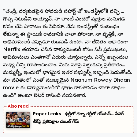
“తండ్రి, దర్శకుడపైన సోదరుడి సపోర్ట్ తో ఇండస్ట్రీలోకి వచ్చి …
గొప్ప నటుడివి అయ్యావ్. నా లాంటి ఎందరో వ్యక్తుల మనుగడ
కోసం చేసే పోరాటం ఈ సినిమా. నేను ఇండస్ట్రీతో సంబంధం
లేకున్నా ఈ స్థాయికి రావడానికి చాలా పోరాడా. నా వృత్తికీ, నా
అభిమానులకీ ఎప్పుడూ రుణపడి ఉంటా. నా జీవితం ఆధారంగా
Netflix తయారు చేసిన డాక్యుమెంటరీ కోసం సినీ ప్రముఖులు,
అభిమానులు ఎంతగానో ఎదురు చూస్తున్నారు. ఎన్నో ఇబ్బందుల
మధ్య దీన్ని రూపొందించాం. మీరు మాపై పెట్టుకున్న ప్రతీకారం…
మమ్మల్నీ, ఇందులో భాగమైన ఇతర సభ్యుల్నీ ఇబ్బంది పెడుతోంది.
మా జీవితంలో ఎంతో ముఖ్యమైన Naanum Rowdy Dhaan
movie ఈ డాక్యుమెంటరీలో భాగం కాకపోవడం చాలా బాధగా
ఉంది” అంటూ లెటర్ రాసింది నయనతార.
Paper Leaks : ఢిల్లీలో ధర్నా గల్లీలో గప్‌చుప్… పేపర్
లీక్‌పై ప్రతిపక్షాల డబుల్ గేమ్