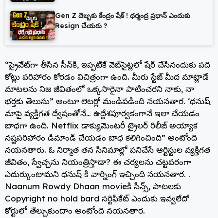
Gen Z దెబ్బకు కేంద్రం షేక్ ! ధర్మంద్ర ప్రధాన్ ఎందుకు
Resign చేయరు ?
“ప్రైవేట్‌గా తీసిన సీన్‌కి, ఇప్పటికే వెబ్‌సైట్లలో షేర్ చేసినందుకు పది
కోట్లు పరిహారం కోరడం విచిత్రంగా ఉంది. మీరు స్టేజ్ మీద మాట్లాడే
మాటలను నిజ జీవితంలో ఒక్కసారైనా పాటించరని నాకు, నా
భర్తకు తెలుసు” అంటూ లెటర్లో మండిపడింది నయనతార. ‘ధనుష్
మాపై వ్యక్తిగత ద్వేషంతోనే… ఉద్దేశపూర్వకంగానే ఇలా చేయడం
బాధగా ఉంది. Netflix డాక్యుమెంటరీ ట్రైలర్ రిలీజ్ అయ్యాక
నష్టపరిహారం డిమాండ్ చేయడం బాధ కలిగించింది” అంటోంది
నయనతారు. ఓ నిర్మాత తన సినిమాల్లో పనిచేసే ఆర్టిస్టుల వ్యక్తిగత
జీవితం, స్వేచ్ఛను నియంత్రిస్తాడా? ఈ చర్యలను చట్టపరంగా
ఎదుర్కుంటామని ధనుష్ కి వార్నింగ్ ఇచ్చింది నయనతార. .
Naanum Rowdy Dhaan movieకి సీన్స్, పాటలకు
Copyright no hold bard సర్టిఫికేట్ ఎందుకు ఇవ్వలేదో
కోర్టులో తేల్చుకుందాం అంటోంది నయనతార.