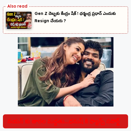
Gen Z దెబ్బకు కేంద్రం షేక్ ! ధర్మంద్ర ప్రధాన్ ఎందుకు
Resign చేయరు ?
నయన్ కు తారల మద్దతు…ధనుష్ కి ఫ్యాన్స్ సపోర్ట్