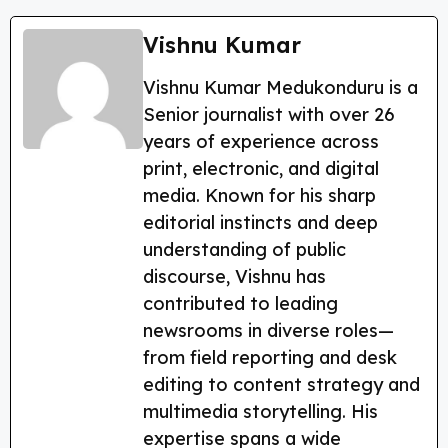
a
w
el
h
nt
h
c
itt
e
a
er
a
Vishnu Kumar
e
er
g
ts
e
re
Vishnu Kumar Medukonduru is a
b
ra
A
st
Senior journalist with over 26
o
m
p
years of experience across
o
p
print, electronic, and digital
k
media. Known for his sharp
editorial instincts and deep
understanding of public
discourse, Vishnu has
contributed to leading
newsrooms in diverse roles—
from field reporting and desk
editing to content strategy and
multimedia storytelling. His
expertise spans a wide