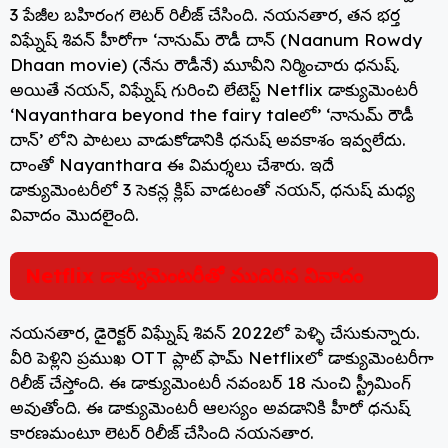
3 పేజీల బహిరంగ లెటర్ రిలీజ్ చేసింది. నయనతార, తన భర్త
విఘ్నేష్ శివన్‌ హీరోగా ‘నానుమ్ రౌడీ దాన్ (Naanum Rowdy
Dhaan movie) (నేను రౌడీనే) మూవీని నిర్మించారు ధనుష్.
అయితే నయన్, విఘ్నేష్ గురించి లేటెస్ట్ Netflix డాక్యుమెంటరీ
‘Nayanthara beyond the fairy taleలో’ ‘నానుమ్‌ రౌడీ
దాన్‌’ లోని పాటలు వాడుకోడానికి ధనుష్ అవకాశం ఇవ్వలేదు.
దాంతో Nayanthara ఈ విమర్శలు చేశారు. ఇదే
డాక్యుమెంటరీలో 3 సెకన్ల క్లిప్ వాడటంతో నయన్, ధనుష్ మధ్య
వివాదం మొదలైంది.
Netflix డాక్యుమెంటరీతో ముదిరిన వివాదం
నయనతార, డైరెక్టర్ విఘ్నేష్ శివన్ 2022లో పెళ్ళి చేసుకున్నారు.
వీరి పెళ్లిని ప్రముఖ OTT ప్లాట్ ఫామ్ Netflixలో డాక్యుమెంటరీగా
రిలీజ్ చేస్తోంది. ఈ డాక్యుమెంటరీ నవంబర్ 18 నుంచి స్ట్రీమింగ్
అవుతోంది. ఈ డాక్యుమెంటరీ ఆలస్యం అవడానికి హీరో ధనుష్
కారణమంటూ లెటర్ రిలీజ్ చేసింది నయనతార.