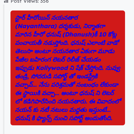
Post Views:
356
c
itt
e
a
er
a
e
er
g
ts
e
re
స్టార్ హీరోయిన్ నయనతార
b
ra
A
st
(Nayanthara) దర్శకుడు, నిర్మాతగా
o
m
p
మారిన హీరో ధనుష్‌ (Dhanush)కీ 10 కోట్ల
o
p
పంచాయతీ నడుస్తోంది. ధనుష్ ఎలాంటి వాడో
k
తెలుసా అంటూ నయనతార ఏకంగా మూడు
పేజీల బహిరంగ లెటర్ రిలీజ్ చేయడం
ఇప్పుడు Kollywood ని షేక్ చేస్తోంది. నువ్వు
తండ్రి, సోదరుడి సపోర్ట్ తో ఇండస్ట్రీకి
వచ్చావ్… నేను పరిశ్రమతో సంబంధం లేకుండా
ఈ స్థాయికి వచ్చా… అంటూ ధనుష్ ని లెటర్
లో కడిగిపారేసింది నయనతారు. ఈ వివాదంలో
నయన్ కు నటీ నటులు మద్దతు ఇస్తుంటే…
ధనుష్ కి ఫ్యాన్స్ నుంచి సపోర్ట్ అందుతోంది.