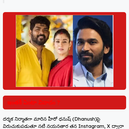
ఇంతకీ ఏంటా వివాదం ?
దర్శక నిర్మాతగా మారిన హీరో ధనుష్‌ (Dhanush)పై
విరుచుకుపడుతూ నటి నయనతార తన Instagram, X ద్వారా