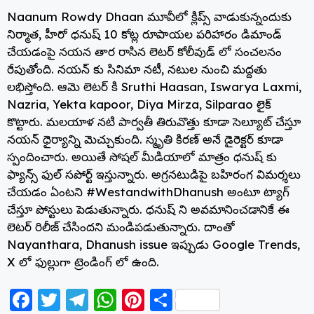
Naanum Rowdy Dhaan మూవీలో క్లిప్స్ వాడుకున్నందుకు
నిర్మాత, హీరో ధనుష్ 10 కోట్ల రూపాయల పరిహారం డిమాండ్
చేయడంపై నయన తార రాసిన లెటర్ కోలీవుడ్ లో సంచలనం
రేపుతోంది. నయన్ కు సినిమా నటీ, నటుల నుంచి మద్దతు
లభిస్తోంది. ఆమె లెటర్ కి Sruthi Haasan, Iswarya Laxmi,
Nazria, Yekta kapoor, Diya Mirza, Silparao లైక్
కొట్టారు. మలయాళ నటి పార్వతీ తిరువొత్తు కూడా సెల్యూట్ చేస్తూ
నయన్ ధైర్యాన్ని మెచ్చుకుంది. స్మృతి కిరణ్ అనే డైరెక్టర్ కూడా
స్పందించారు. అయితే సోషల్ మీడియాలో మాత్రం ధనుష్ కు
ఫ్యాన్స్ ఫుల్ సపోర్ట్ ఇస్తున్నారు. అగ్రనటుడిపై బహిరంగ విమర్శలు
చేయడం ఏంటని #WestandwithDhanush అంటూ ట్యాగ్
చేస్తూ పోస్టులు పెడుతున్నారు. ధనుష్ ని అవమానించడానికే ఈ
లెటర్ రిలీజ్ చేసిందని మండిపడుతున్నారు. దాంతో
Nayanthara, Dhanush issue ఇప్పుడు Google Trends,
X లో ఫుల్లుగా ట్రెండింగ్ లో ఉంది.
F
T
T
W
Pi
S