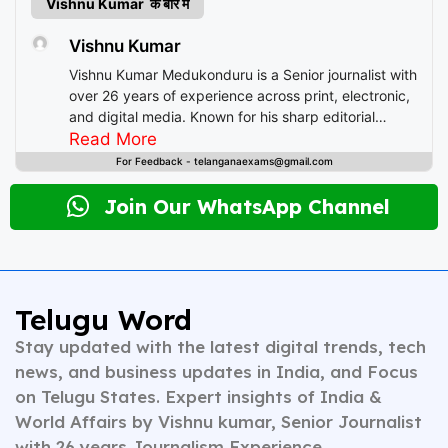
Vishnu Kumar के बारे में
Vishnu Kumar
Vishnu Kumar Medukonduru is a Senior journalist with
over 26 years of experience across print, electronic,
and digital media. Known for his sharp editorial
instincts and deep understanding of public
Read More
discourse, Vishnu has contributed to leading
For Feedback - telanganaexams@gmail.com
newsrooms in diverse roles—from field reporting and
desk editing to content strategy and multimedia
Join Our WhatsApp Channel
storytelling. His expertise spans a wide spectrum of
topics including national affairs, international
developments, health, finance, and educational
content. Whether crafting breaking news or in-depth
analysis, Vishnu brings clarity, credibility, and
Telugu Word
context to every piece he writes. A trusted voice in
Stay updated with the latest digital trends, tech
Indian journalism, he continues to shape narratives
that inform, empower, and inspire readers across
news, and business updates in India, and Focus
platforms.
on Telugu States. Expert insights of India &
World Affairs by Vishnu kumar, Senior Journalist
with 26 years Journalism Experience