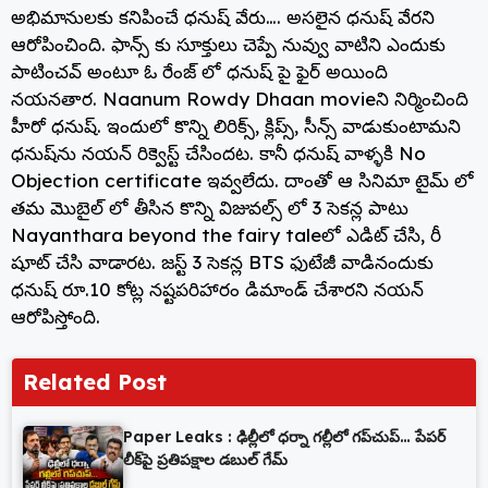
అభిమానులకు కనిపించే ధనుష్ వేరు…. అసలైన ధనుష్ వేరని
ఆరోపించింది. ఫాన్స్ కు సూక్తులు చెప్పే నువ్వు వాటిని ఎందుకు
పాటించవ్ అంటూ ఓ రేంజ్ లో ధనుష్ పై ఫైర్ అయింది
నయనతార. Naanum Rowdy Dhaan movieని నిర్మించింది
హీరో ధనుష్. ఇందులో కొన్ని లిరిక్స్, క్లిప్స్, సీన్స్‌ వాడుకుంటామని
ధనుష్‌ను నయన్ రిక్వెస్ట్ చేసిందట. కానీ ధనుష్ వాళ్ళకి No
Objection certificate ఇవ్వలేదు. దాంతో ఆ సినిమా టైమ్ లో
తమ మొబైల్ లో తీసిన కొన్ని విజువల్స్ లో 3 సెకన్ల పాటు
Nayanthara beyond the fairy taleలో ఎడిట్ చేసి, రీ
షూట్ చేసి వాడారట. జస్ట్ 3 సెకన్ల BTS ఫుటేజీ వాడినందుకు
ధనుష్ రూ.10 కోట్ల నష్టపరిహారం డిమాండ్ చేశారని నయన్
ఆరోపిస్తోంది.
Related Post
Paper Leaks : ఢిల్లీలో ధర్నా గల్లీలో గప్‌చుప్… పేపర్
లీక్‌పై ప్రతిపక్షాల డబుల్ గేమ్