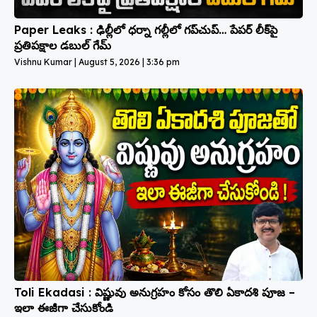
Paper Leaks : ఢిల్లీలో ధర్నా గల్లీలో గప్‌చుప్… పేపర్ లీక్‌పై
ప్రతిపక్షాల డబుల్ గేమ్
Vishnu Kumar
August 5, 2026
3:36 pm
Toli Ekadasi : విష్ణువు అనుగ్రహం కోసం తొలి ఏకాదశి పూజ –
ఇలా ఈజీగా చేసుకోండి