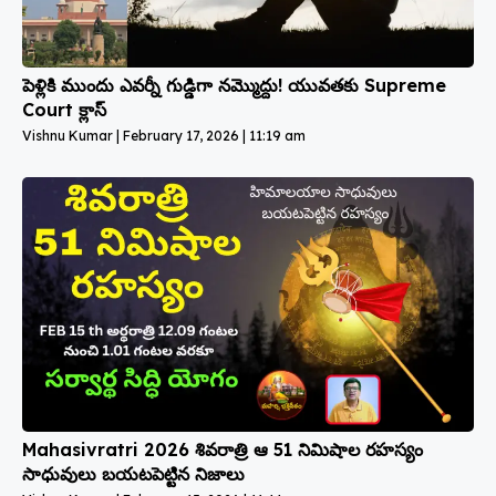
పెళ్లికి ముందు ఎవర్నీ గుడ్డిగా నమ్మొద్దు! యువతకు Supreme
Court క్లాస్
Vishnu Kumar
February 17, 2026
11:19 am
Mahasivratri 2026 శివరాత్రి ఆ 51 నిమిషాల రహస్యం
సాధువులు బయటపెట్టిన నిజాలు