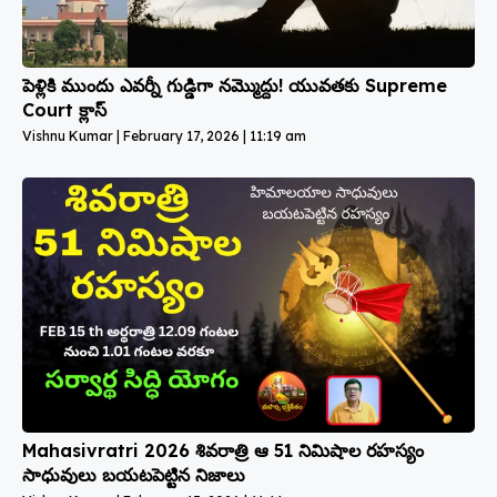
పెళ్లికి ముందు ఎవర్నీ గుడ్డిగా నమ్మొద్దు! యువతకు Supreme
Court క్లాస్
Vishnu Kumar
February 17, 2026
11:19 am
Mahasivratri 2026 శివరాత్రి ఆ 51 నిమిషాల రహస్యం
సాధువులు బయటపెట్టిన నిజాలు