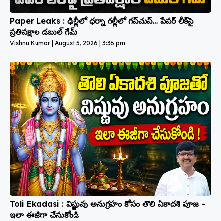
Paper Leaks : ఢిల్లీలో ధర్నా గల్లీలో గప్‌చుప్… పేపర్ లీక్‌పై
ప్రతిపక్షాల డబుల్ గేమ్
Vishnu Kumar
August 5, 2026
3:36 pm
Toli Ekadasi : విష్ణువు అనుగ్రహం కోసం తొలి ఏకాదశి పూజ –
ఇలా ఈజీగా చేసుకోండి