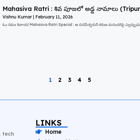
Mahasiva Ratri : శివ పూజలో అడ్డ నామాలు (Trip
Vishnu Kumar
February 11, 2026
ఓం నమః శివాయ! Mahasiva Ratri Special : ఆ పరమేశ్వరుని కరుణ మనందరిపై ఎల్లప్పుడూ
1
2
3
4
5
LINKS
Home
, tech