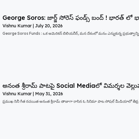
George Soros: జార్జ్ సోరెస్ ఫండ్స్ బంద్ ! భారత్ లో 
Vishnu Kumar
July 20, 2026
George Soros Funds : ఒక అమెరికన్ బిలియనీర్, మన దేశంలో మనం ఎన్నుకున్న ప్రభుత్వాన్ని
అనంత శ్రీరామ్ పాటపై Social Mediaలో విమర్శల వెల్లు
Vishnu Kumar
May 31, 2026
ప్రముఖ సినీ గీత రచయిత అనంత శ్రీరామ్ తాజాగా రాసిన ఓ సినిమా పాట సోషల్ మీడియాలో తీవ్ర