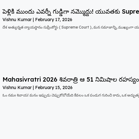
పెళ్లికి ముందు ఎవర్నీ గుడ్డిగా నమ్మొద్దు! యువతకు Supr
Vishnu Kumar
February 17, 2026
దేశ అత్యున్నత న్యాయస్థానం సుప్రీంకోర్టు ( Supreme Court ), మన సమాజాన్ని, ముఖ్యంగా యు
Mahasivratri 2026 శివరాత్రి ఆ 51 నిమిషాల రహస్య
Vishnu Kumar
February 15, 2026
ఓం నమః శివాయ! మనం ఇప్పుడు చెప్పుకోబోయేది కేవలం ఒక పండుగ గురించి కాదు, ఒక అద్భుత