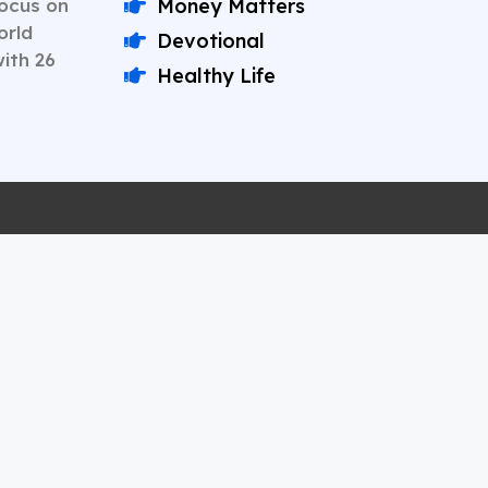
Focus on
Money Matters
orld
Devotional
with 26
Healthy Life