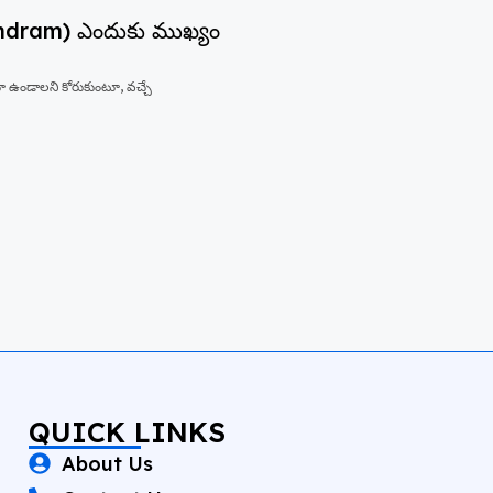
undram) ఎందుకు ముఖ్యం
 ఉండాలని కోరుకుంటూ, వచ్చే
QUICK LINKS
About Us