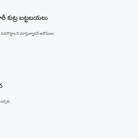
భారీ కుట్ర బట్టబయలు
 పడగొట్టాలని చూస్తున్నారనే ఆరోపణల
వ
 చర్చకు