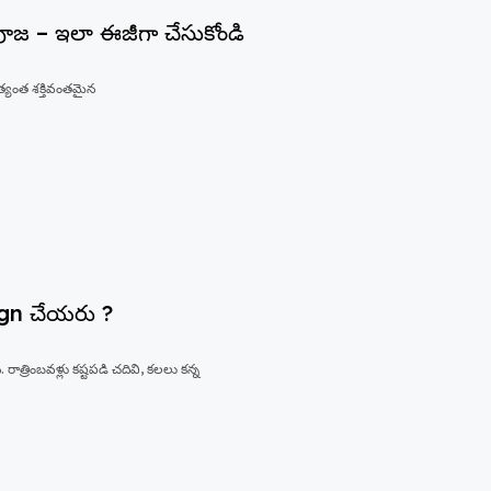
 పూజ – ఇలా ఈజీగా చేసుకోండి
అత్యంత శక్తివంతమైన
esign చేయరు ?
రాత్రింబవళ్లు కష్టపడి చదివి, కలలు కన్న