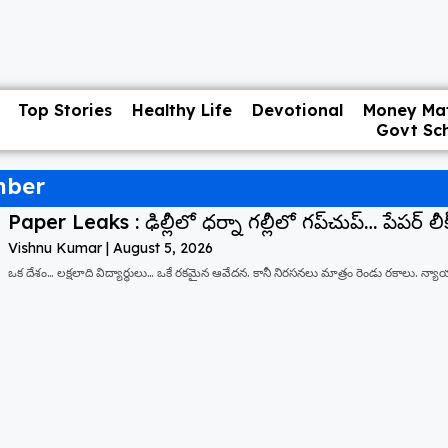
Top Stories
Healthy Life
Devotional
Money Mat
Govt Sc
mber
Paper Leaks : ఢిల్లీలో ధర్నా గల్లీలో గప్‌చుప్… పేపర్ లీక్
Vishnu Kumar
August 5, 2026
ఒక దేశం… లక్షలాది విద్యార్థులు… ఒకే రకమైన ఆవేదన. కానీ నిరసనలు మాత్రం రెండు రకాలు. న్యాయం