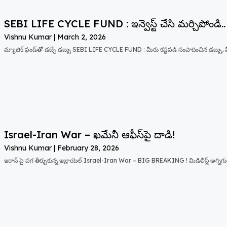
SEBI LIFE CYCLE FUND : ఇన్వెస్ట్ చేసి మర్చిపోండి..
Vishnu Kumar
March 2, 2026
మ్యాజిక్ ఫండ్‌తో డబ్బే డబ్బు SEBI LIFE CYCLE FUND : మీరు కష్టపడి సంపాదించిన డబ్బ
Israel-Iran War – ఖమేనీ ఆఫీస్‌పై దాడి!
Vishnu Kumar
February 28, 2026
ఇరాన్ పై పగ తీర్చుకున్న ఇజ్రాయెల్ Israel-Iran War – BIG BREAKING ! మిడిలీస్ట్ అగ్నిగ