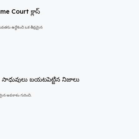
eme Court క్లాస్
వతను ఉద్దేశించి ఒక తీవ్రమైన
ం సాధువులు బయటపెట్టిన నిజాలు
మైన అవకాశం గురించి.