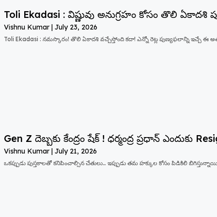
Toli Ekadasi : విష్ణువు అనుగ్రహం కోసం తొలి ఏకాదశి
Vishnu Kumar
July 23, 2026
Toli Ekadasi : నమస్కారం! తొలి ఏకాదశి వచ్చేస్తోంది కదా! ఎన్నో రెట్ల పుణ్యఫలాన్ని ఇచ్చే ఈ 
Gen Z దెబ్బకు కేంద్రం షేక్ ! ధర్మంద్ర ప్రధాన్ ఎందుకు R
Vishnu Kumar
July 21, 2026
ఒకప్పుడు పుస్తకాలతో కనిపించాల్సిన చేతులు… ఇప్పుడు తమ హక్కుల కోసం పిడికిలి బిగిస్తున్నాయి. 