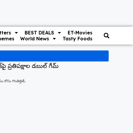
ters
BEST DEALS
ET-Movies
hemes
World News
Tasty Foods
‌పై ప్రతిపక్షాల డబుల్ గేమ్
 కోసం గొంతెత్తితే,