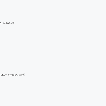
ు, మీ వయసుతో
ుండంగా మారింది. ఇరాన్