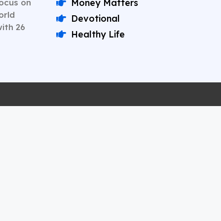
Focus on
Money Matters
orld
Devotional
with 26
Healthy Life