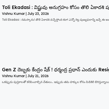
Toli Ekadasi : విష్ణువు అనుగ్రహం కోసం తొలి ఏకాదశి
Vishnu Kumar
July 23, 2026
Toli Ekadasi : నమస్కారం! తొలి ఏకాదశి వచ్చేస్తోంది కదా! ఎన్నో రెట్ల పుణ్యఫలాన్ని ఇచ్చే ఈ 
Gen Z దెబ్బకు కేంద్రం షేక్ ! ధర్మంద్ర ప్రధాన్ ఎందుకు R
Vishnu Kumar
July 21, 2026
ఒకప్పుడు పుస్తకాలతో కనిపించాల్సిన చేతులు… ఇప్పుడు తమ హక్కుల కోసం పిడికిలి బిగిస్తున్నాయి. 