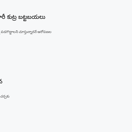
భారీ కుట్ర బట్టబయలు
 పడగొట్టాలని చూస్తున్నారనే ఆరోపణల
వ
 చర్చకు