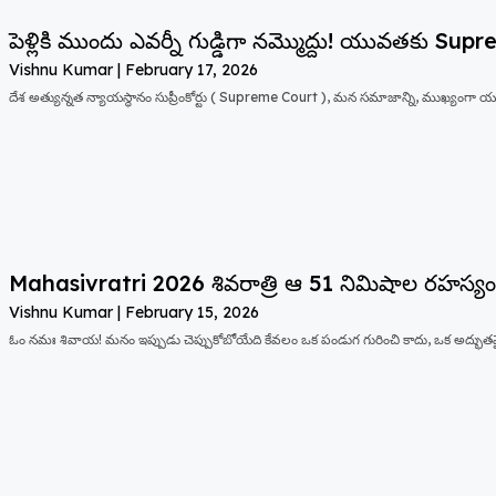
పెళ్లికి ముందు ఎవర్నీ గుడ్డిగా నమ్మొద్దు! యువతకు Supr
Vishnu Kumar
February 17, 2026
దేశ అత్యున్నత న్యాయస్థానం సుప్రీంకోర్టు ( Supreme Court ), మన సమాజాన్ని, ముఖ్యంగా యు
Mahasivratri 2026 శివరాత్రి ఆ 51 నిమిషాల రహస్య
Vishnu Kumar
February 15, 2026
ఓం నమః శివాయ! మనం ఇప్పుడు చెప్పుకోబోయేది కేవలం ఒక పండుగ గురించి కాదు, ఒక అద్భుత