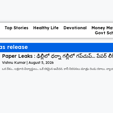
Top Stories
Healthy Life
Devotional
Money Mat
Govt Sc
s release
Paper Leaks : ఢిల్లీలో ధర్నా గల్లీలో గప్‌చుప్… పేపర్ లీక్
Vishnu Kumar
August 5, 2026
ఒక దేశం… లక్షలాది విద్యార్థులు… ఒకే రకమైన ఆవేదన. కానీ నిరసనలు మాత్రం రెండు రకాలు. న్యాయం