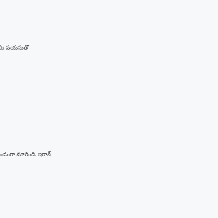
ు, మీ వయసుతో
ుండంగా మారింది. ఇరాన్