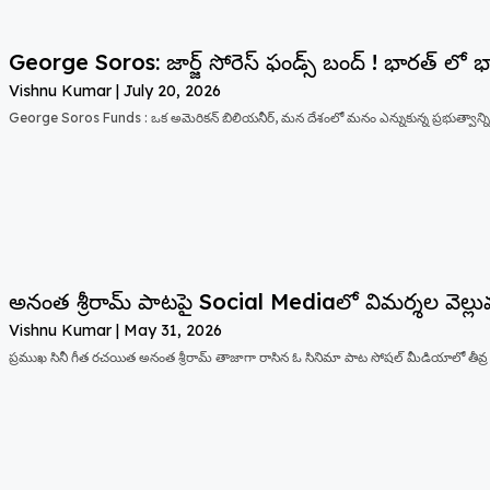
George Soros: జార్జ్ సోరెస్ ఫండ్స్ బంద్ ! భారత్ లో 
Vishnu Kumar
July 20, 2026
George Soros Funds : ఒక అమెరికన్ బిలియనీర్, మన దేశంలో మనం ఎన్నుకున్న ప్రభుత్వాన్ని
అనంత శ్రీరామ్ పాటపై Social Mediaలో విమర్శల వెల్లు
Vishnu Kumar
May 31, 2026
ప్రముఖ సినీ గీత రచయిత అనంత శ్రీరామ్ తాజాగా రాసిన ఓ సినిమా పాట సోషల్ మీడియాలో తీవ్ర