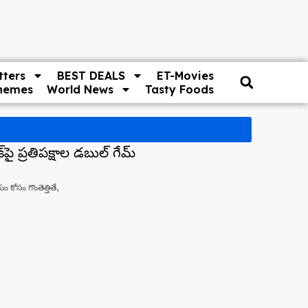
ters
BEST DEALS
ET-Movies
hemes
World News
Tasty Foods
‌పై ప్రతిపక్షాల డబుల్ గేమ్
 కోసం గొంతెత్తితే,