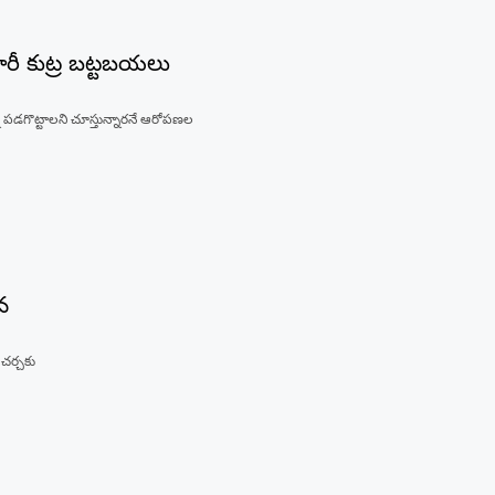
భారీ కుట్ర బట్టబయలు
 పడగొట్టాలని చూస్తున్నారనే ఆరోపణల
వ
 చర్చకు