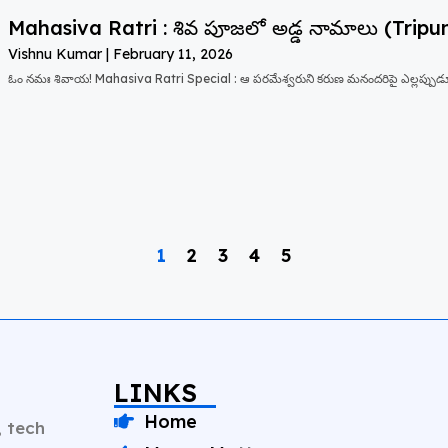
Mahasiva Ratri : శివ పూజలో అడ్డ నామాలు (Trip
Vishnu Kumar
February 11, 2026
ఓం నమః శివాయ! Mahasiva Ratri Special : ఆ పరమేశ్వరుని కరుణ మనందరిపై ఎల్లప్పుడూ
1
2
3
4
5
LINKS
Home
, tech