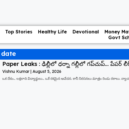
Top Stories
Healthy Life
Devotional
Money Mat
Govt Sc
 date
Paper Leaks : ఢిల్లీలో ధర్నా గల్లీలో గప్‌చుప్… పేపర్ లీక్
Vishnu Kumar
August 5, 2026
ఒక దేశం… లక్షలాది విద్యార్థులు… ఒకే రకమైన ఆవేదన. కానీ నిరసనలు మాత్రం రెండు రకాలు. న్యాయం