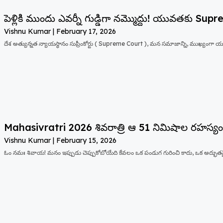
పెళ్లికి ముందు ఎవర్నీ గుడ్డిగా నమ్మొద్దు! యువతకు Supr
Vishnu Kumar
February 17, 2026
దేశ అత్యున్నత న్యాయస్థానం సుప్రీంకోర్టు ( Supreme Court ), మన సమాజాన్ని, ముఖ్యంగా యు
Mahasivratri 2026 శివరాత్రి ఆ 51 నిమిషాల రహస్య
Vishnu Kumar
February 15, 2026
ఓం నమః శివాయ! మనం ఇప్పుడు చెప్పుకోబోయేది కేవలం ఒక పండుగ గురించి కాదు, ఒక అద్భుత