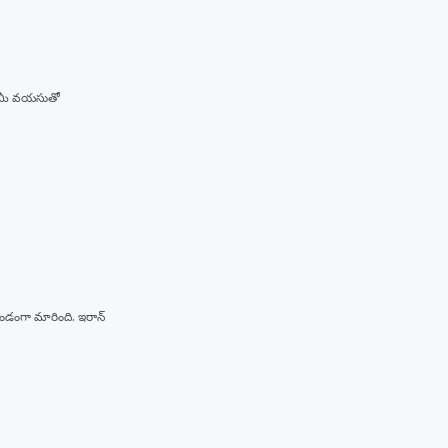
ు, మీ వయసుతో
ుండంగా మారింది. ఇరాన్