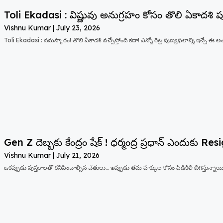
Toli Ekadasi : విష్ణువు అనుగ్రహం కోసం తొలి ఏకాదశి
Vishnu Kumar
July 23, 2026
Toli Ekadasi : నమస్కారం! తొలి ఏకాదశి వచ్చేస్తోంది కదా! ఎన్నో రెట్ల పుణ్యఫలాన్ని ఇచ్చే ఈ 
Gen Z దెబ్బకు కేంద్రం షేక్ ! ధర్మంద్ర ప్రధాన్ ఎందుకు R
Vishnu Kumar
July 21, 2026
ఒకప్పుడు పుస్తకాలతో కనిపించాల్సిన చేతులు… ఇప్పుడు తమ హక్కుల కోసం పిడికిలి బిగిస్తున్నాయి. 