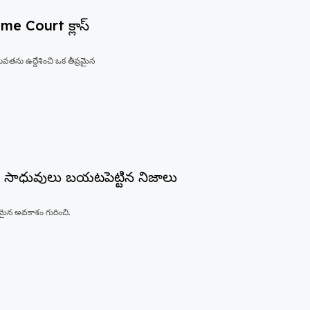
eme Court క్లాస్
వతను ఉద్దేశించి ఒక తీవ్రమైన
ం సాధువులు బయటపెట్టిన నిజాలు
మైన అవకాశం గురించి.