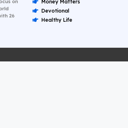
Focus on
Money Matters
orld
Devotional
with 26
Healthy Life