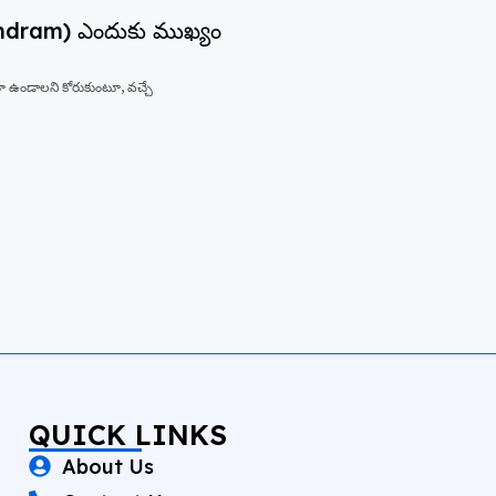
undram) ఎందుకు ముఖ్యం
 ఉండాలని కోరుకుంటూ, వచ్చే
QUICK LINKS
About Us