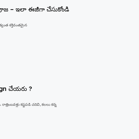
 పూజ – ఇలా ఈజీగా చేసుకోండి
అత్యంత శక్తివంతమైన
esign చేయరు ?
రాత్రింబవళ్లు కష్టపడి చదివి, కలలు కన్న