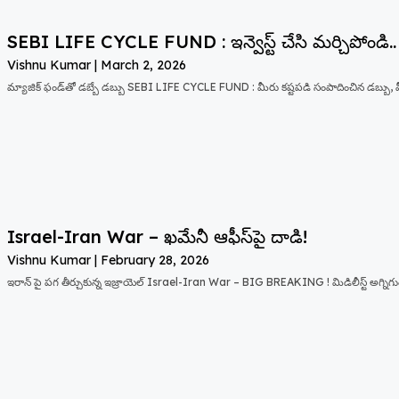
SEBI LIFE CYCLE FUND : ఇన్వెస్ట్ చేసి మర్చిపోండి..
Vishnu Kumar
March 2, 2026
మ్యాజిక్ ఫండ్‌తో డబ్బే డబ్బు SEBI LIFE CYCLE FUND : మీరు కష్టపడి సంపాదించిన డబ్బ
Israel-Iran War – ఖమేనీ ఆఫీస్‌పై దాడి!
Vishnu Kumar
February 28, 2026
ఇరాన్ పై పగ తీర్చుకున్న ఇజ్రాయెల్ Israel-Iran War – BIG BREAKING ! మిడిలీస్ట్ అగ్నిగ