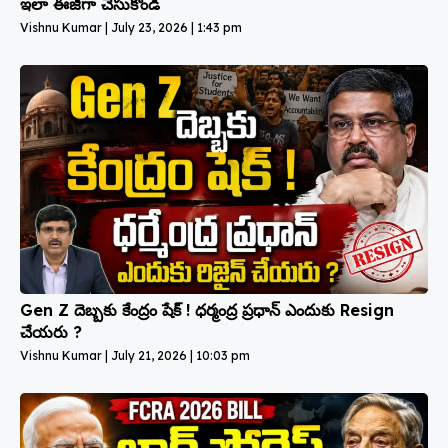
ఇలా ఈజీగా చేసుకోండి
Vishnu Kumar
July 23, 2026
1:43 pm
Gen Z దెబ్బకు కేంద్రం షేక్ ! ధర్మంద్ర ప్రధాన్ ఎందుకు Resign
చేయరు ?
Vishnu Kumar
July 21, 2026
10:03 pm