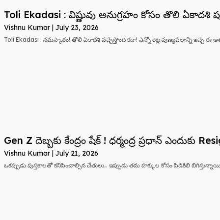
Toli Ekadasi : విష్ణువు అనుగ్రహం కోసం తొలి ఏకాదశి
Vishnu Kumar
July 23, 2026
Toli Ekadasi : నమస్కారం! తొలి ఏకాదశి వచ్చేస్తోంది కదా! ఎన్నో రెట్ల పుణ్యఫలాన్ని ఇచ్చే ఈ 
Gen Z దెబ్బకు కేంద్రం షేక్ ! ధర్మంద్ర ప్రధాన్ ఎందుకు R
Vishnu Kumar
July 21, 2026
ఒకప్పుడు పుస్తకాలతో కనిపించాల్సిన చేతులు… ఇప్పుడు తమ హక్కుల కోసం పిడికిలి బిగిస్తున్నాయి. 