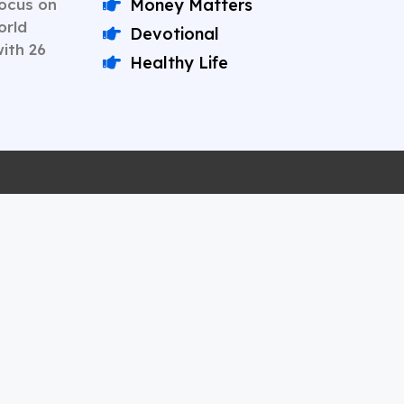
Focus on
Money Matters
orld
Devotional
with 26
Healthy Life