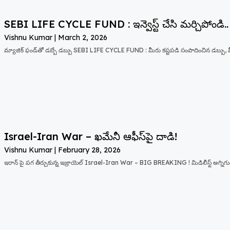
SEBI LIFE CYCLE FUND : ఇన్వెస్ట్ చేసి మర్చిపోండి..
Vishnu Kumar
March 2, 2026
మ్యాజిక్ ఫండ్‌తో డబ్బే డబ్బు SEBI LIFE CYCLE FUND : మీరు కష్టపడి సంపాదించిన డబ్బ
Israel-Iran War – ఖమేనీ ఆఫీస్‌పై దాడి!
Vishnu Kumar
February 28, 2026
ఇరాన్ పై పగ తీర్చుకున్న ఇజ్రాయెల్ Israel-Iran War – BIG BREAKING ! మిడిలీస్ట్ అగ్నిగ