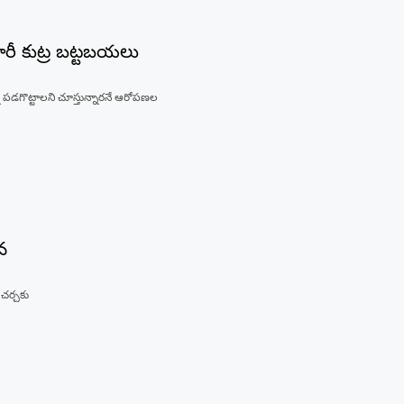
భారీ కుట్ర బట్టబయలు
 పడగొట్టాలని చూస్తున్నారనే ఆరోపణల
వ
 చర్చకు