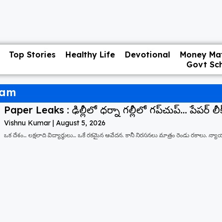
Top Stories
Healthy Life
Devotional
Money Mat
Govt Sc
ram
Paper Leaks : ఢిల్లీలో ధర్నా గల్లీలో గప్‌చుప్… పేపర్ లీక్
Vishnu Kumar
August 5, 2026
ఒక దేశం… లక్షలాది విద్యార్థులు… ఒకే రకమైన ఆవేదన. కానీ నిరసనలు మాత్రం రెండు రకాలు. న్యాయం