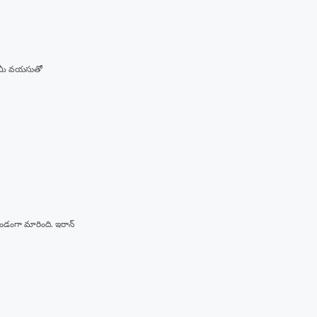
ు, మీ వయసుతో
ుండంగా మారింది. ఇరాన్