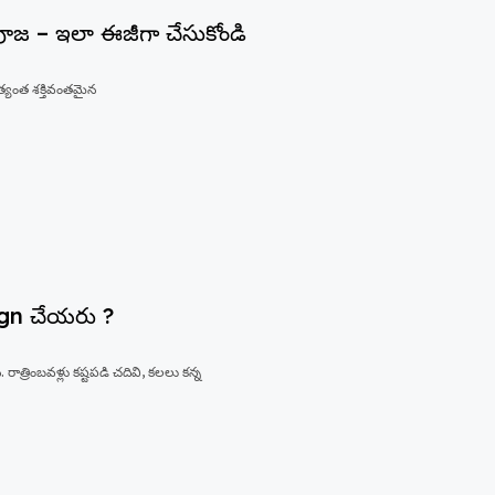
 పూజ – ఇలా ఈజీగా చేసుకోండి
అత్యంత శక్తివంతమైన
esign చేయరు ?
రాత్రింబవళ్లు కష్టపడి చదివి, కలలు కన్న