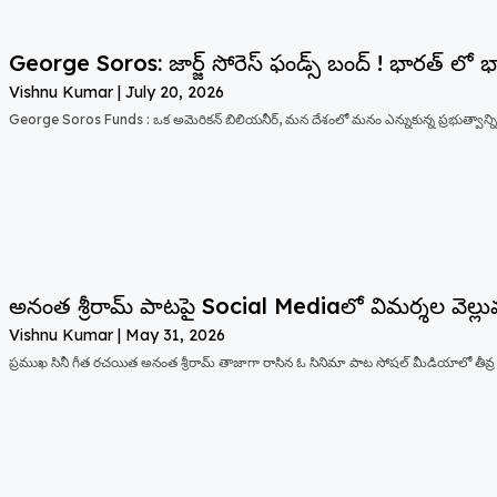
George Soros: జార్జ్ సోరెస్ ఫండ్స్ బంద్ ! భారత్ లో 
Vishnu Kumar
July 20, 2026
George Soros Funds : ఒక అమెరికన్ బిలియనీర్, మన దేశంలో మనం ఎన్నుకున్న ప్రభుత్వాన్ని
అనంత శ్రీరామ్ పాటపై Social Mediaలో విమర్శల వెల్లు
Vishnu Kumar
May 31, 2026
ప్రముఖ సినీ గీత రచయిత అనంత శ్రీరామ్ తాజాగా రాసిన ఓ సినిమా పాట సోషల్ మీడియాలో తీవ్ర