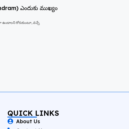
undram) ఎందుకు ముఖ్యం
 ఉండాలని కోరుకుంటూ, వచ్చే
QUICK LINKS
About Us