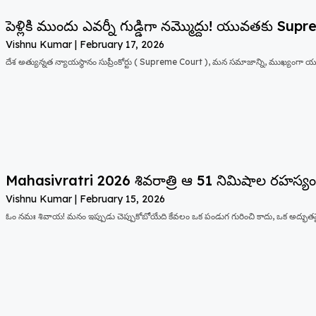
పెళ్లికి ముందు ఎవర్నీ గుడ్డిగా నమ్మొద్దు! యువతకు Supr
Vishnu Kumar
February 17, 2026
దేశ అత్యున్నత న్యాయస్థానం సుప్రీంకోర్టు ( Supreme Court ), మన సమాజాన్ని, ముఖ్యంగా యు
Mahasivratri 2026 శివరాత్రి ఆ 51 నిమిషాల రహస్య
Vishnu Kumar
February 15, 2026
ఓం నమః శివాయ! మనం ఇప్పుడు చెప్పుకోబోయేది కేవలం ఒక పండుగ గురించి కాదు, ఒక అద్భుత