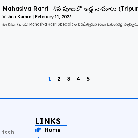
Mahasiva Ratri : శివ పూజలో అడ్డ నామాలు (Trip
Vishnu Kumar
February 11, 2026
ఓం నమః శివాయ! Mahasiva Ratri Special : ఆ పరమేశ్వరుని కరుణ మనందరిపై ఎల్లప్పుడూ
1
2
3
4
5
LINKS
Home
, tech