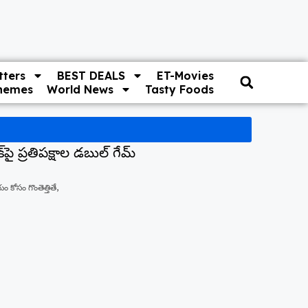
ters
BEST DEALS
ET-Movies
hemes
World News
Tasty Foods
‌పై ప్రతిపక్షాల డబుల్ గేమ్
 కోసం గొంతెత్తితే,