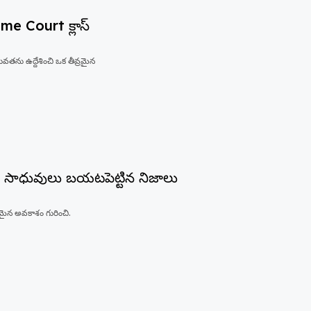
eme Court క్లాస్
వతను ఉద్దేశించి ఒక తీవ్రమైన
ం సాధువులు బయటపెట్టిన నిజాలు
మైన అవకాశం గురించి.