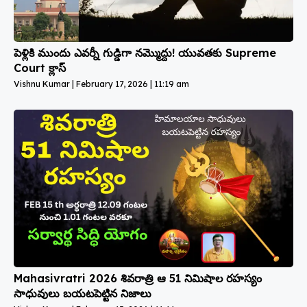
పెళ్లికి ముందు ఎవర్నీ గుడ్డిగా నమ్మొద్దు! యువతకు Supreme
Court క్లాస్
Vishnu Kumar
February 17, 2026
11:19 am
Mahasivratri 2026 శివరాత్రి ఆ 51 నిమిషాల రహస్యం
సాధువులు బయటపెట్టిన నిజాలు