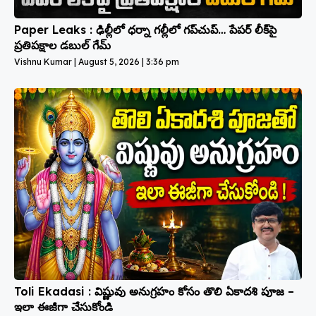
Paper Leaks : ఢిల్లీలో ధర్నా గల్లీలో గప్‌చుప్… పేపర్ లీక్‌పై
ప్రతిపక్షాల డబుల్ గేమ్
Vishnu Kumar
August 5, 2026
3:36 pm
Toli Ekadasi : విష్ణువు అనుగ్రహం కోసం తొలి ఏకాదశి పూజ –
ఇలా ఈజీగా చేసుకోండి