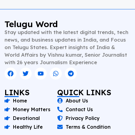
topics including national affairs, international
developments, health, finance, and educational
content. Whether crafting breaking news or in-depth
analysis, Vishnu brings clarity, credibility, and
Telugu Word
context to every piece he writes. A trusted voice in
Stay updated with the latest digital trends, tech
Indian journalism, he continues to shape narratives
that inform, empower, and inspire readers across
news, and business updates in India, and Focus
platforms.
on Telugu States. Expert insights of India &
World Affairs by Vishnu kumar, Senior Journalist
with 26 years Journalism Experience
LINKS
QUICK LINKS
Home
About Us
Money Matters
Contact Us
Devotional
Privacy Policy
Healthy Life
Terms & Condition