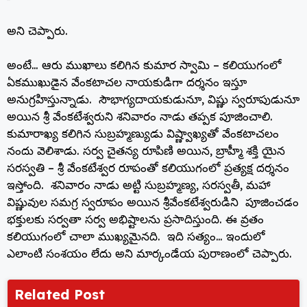
అని చెప్పారు.
అంటే… ఆరు ముఖాలు కలిగిన కుమార స్వామి – కలియుగంలో
ఏకముఖుడైన వేంకటాచల నాయకుడిగా దర్శనం ఇస్తూ
అనుగ్రహిస్తున్నాడు. సౌభాగ్యదాయకుడునూ, విష్ణు స్వరూపుడునూ
అయిన శ్రీ వేంకటేశ్వరుని శనివారం నాడు తప్పక పూజించాలి.
కుమారాఖ్య కలిగిన సుబ్రహ్మణ్యుడు విష్ణ్వాఖ్యతో వేంకటాచలం
నందు వెలిశాడు. సర్వ చైతన్య రూపిణి అయిన, బ్రాహ్మీ శక్తి యైన
సరస్వతి – శ్రీ వేంకటేశ్వర రూపంతో కలియుగంలో ప్రత్యక్ష దర్శనం
ఇస్తోంది. శనివారం నాడు అట్టి సుబ్రహ్మణ్య, సరస్వతీ, మహా
విష్ణువుల సమగ్ర స్వరూపం అయిన శ్రీవేంకటేశ్వరుడిని పూజించడం
భక్తులకు సర్వతా సర్వ అభిష్టాలను ప్రసాదిస్తుంది. ఈ వ్రతం
కలియుగంలో చాలా ముఖ్యమైనది. ఇది సత్యం… ఇందులో
ఎలాంటి సంశయం లేదు అని మార్కండేయ పురాణంలో చెప్పారు.
Related Post