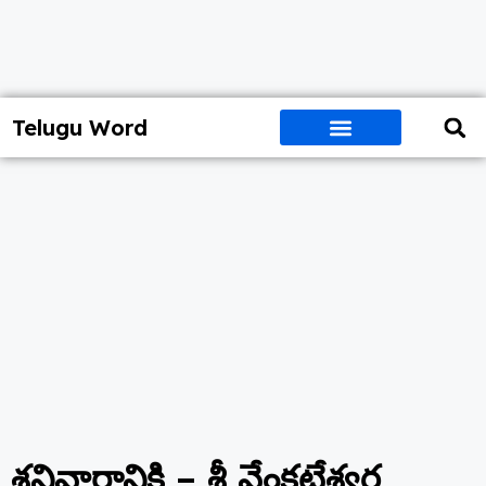
Telugu Word
శనివారానికి – శ్రీ వేంకటేశ్వర