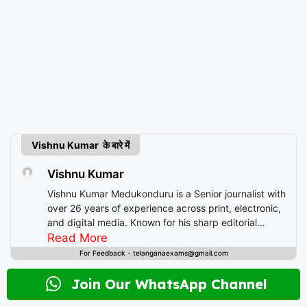
Vishnu Kumar के बारे में
Vishnu Kumar
Vishnu Kumar Medukonduru is a Senior journalist with
over 26 years of experience across print, electronic,
and digital media. Known for his sharp editorial
instincts and deep understanding of public
Read More
discourse, Vishnu has contributed to leading
For Feedback - telanganaexams@gmail.com
newsrooms in diverse roles—from field reporting and
desk editing to content strategy and multimedia
Join Our WhatsApp Channel
storytelling. His expertise spans a wide spectrum of