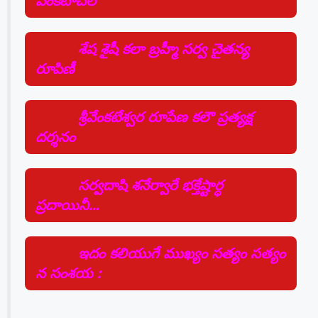
వేంకటాచలే
శేష శైషీ కలా బ్రహ్మీ సర్వ చైతన్య
రూపిణీ
శ్రీవేంకటేశ్వర రూపేణ కలౌ ప్రత్యక్ష
దర్శనం
సర్వదాషి శనేర్వారే భక్తేష్టార్ధ
ప్రదాయినీ…
ఇదం కలియుగే ముఖ్యం సత్యం సత్యం
న సంశయ :