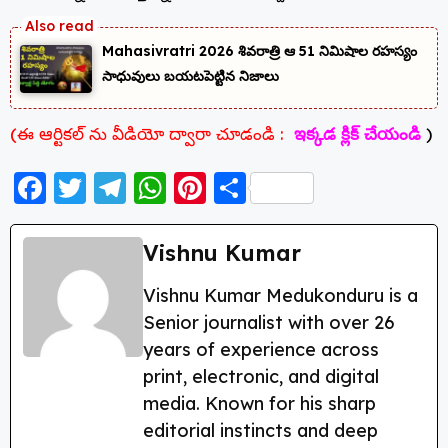
Mahasivratri 2026 శివరాత్రి ఆ 51 నిమిషాల రహస్యం
సాధువులు బయటపెట్టిన నిజాలు
(ఈ ఆర్టికల్ ను వీడియో ద్వారా చూడండి :
ఇక్కడ క్లిక్ చేయండి
)
F
T
T
W
Pi
S
a
w
el
h
nt
h
c
itt
e
a
er
a
Vishnu Kumar
e
er
g
ts
e
re
Vishnu Kumar Medukonduru is a
b
ra
A
st
Senior journalist with over 26
o
m
p
years of experience across
o
p
print, electronic, and digital
k
media. Known for his sharp
editorial instincts and deep