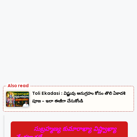
Toli Ekadasi : విష్ణువు అనుగ్రహం కోసం తొలి ఏకాదశి
పూజ – ఇలా ఈజీగా చేసుకోండి
సుబ్రహ్మణ్య కుమారాఖ్యా విష్ణ్వాఖ్యా