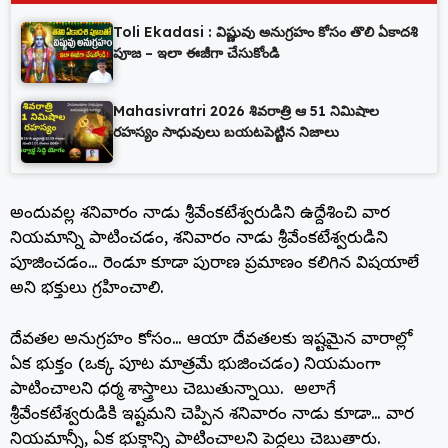
Toli Ekadasi : విష్ణువు అనుగ్రహం కోసం తొలి ఏకాదశి
పూజ – ఇలా ఈజీగా చేసుకోండి
Mahasivratri 2026 శివరాత్రి ఆ 51 నిమిషాల
రహస్యం సాధువులు బయటపెట్టిన నిజాలు
అందువల్ల శనివారం నాడు శ్రీవేంకటేశ్వరుడిని ఉద్దేశించి వార
నియమాన్ని పాటించడం, శనివారం నాడు శ్రీవేంకటేశ్వరుడిని
పూజించడం… రెండూ కూడా పురాణ ప్రమాణం కలిగిన విషయాలే
అని భక్తులు గ్రహించాలి.
దేవతల అనుగ్రహం కోసం… ఆయా దేవతలకు ఇష్టమైన వారాల్లో
ఏక భుక్తం (ఒక్క పూట మాత్రమే భుజించడం) నియమంగా
పాటించాలని ధర్మ శాస్త్రాలు చెబుతున్నాయి. అలాగే
శ్రీవేంకటేశ్వరుడికి ఇష్టమని చెప్పిన శనివారం నాడు కూడా… వార
నియమాన్నీ, ఏక భుక్తాన్ని పాటించాలని పెద్దలు చెబుతారు.