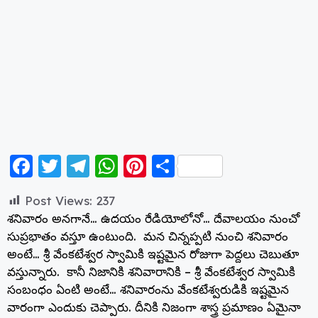
F
T
T
W
Pi
S
a
w
el
h
nt
h
Post Views:
237
c
itt
e
a
er
a
శనివారం అనగానే… ఉదయం రేడియోలోనో… దేవాలయం నుంచో
e
er
g
ts
e
re
సుప్రభాతం వస్తూ ఉంటుంది. మన చిన్నప్పటి నుంచి శనివారం
b
ra
A
st
అంటే… శ్రీ వేంకటేశ్వర స్వామికి ఇష్టమైన రోజుగా పెద్దలు చెబుతూ
వస్తున్నారు. కానీ నిజానికి శనివారానికి – శ్రీ వేంకటేశ్వర స్వామికి
o
m
p
సంబంధం ఏంటి అంటే… శనివారంను వేంకటేశ్వరుడికి ఇష్టమైన
o
p
వారంగా ఎందుకు చెప్పారు. దీనికి నిజంగా శాస్త్ర ప్రమాణం ఏమైనా