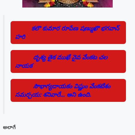
కలౌ కుమార రూపేణ షణ్ముఖౌ భగవాన్
హరి
దృశ్య తైక ముఖే నైవ వేంకట చల
నాయక
సౌభాగ్యదాయకం విష్ణుం వేంకటేశం
సమర్చయ: శనివారే… అని ఉంది.
అలాగే