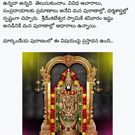
k
ఉన్నదా అన్నది తెలుసుకుందాం. వివిధ ఆచారాలు,
సంప్రదాయాలకు ప్రమాణాలు అనేవి మన పురాణాల్లో, ధర్మశాస్త్రల్లో
స్పష్టంగా చెప్పారు. శ్రీవేంకటేశ్వర స్వామికి శనివారం ఇష్టం
అనడినికి మన పురాణాల్లో ఆధారాలు ఉన్నాయి.
మార్కండేయ పురాణంలో ఈ విషయంపై ప్రస్తావన ఉంది…