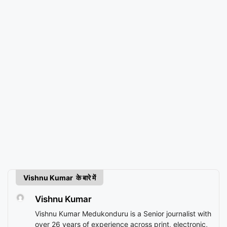
Vishnu Kumar के बारे में
Vishnu Kumar
Vishnu Kumar Medukonduru is a Senior journalist with
over 26 years of experience across print, electronic,