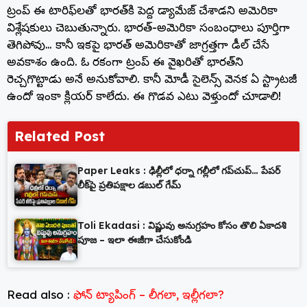
ట్రంప్ ఈ టారిఫ్‌లతో భారత్‌కి పెద్ద డ్యామేజ్ చేశాడని అమెరికా
విశ్లేషకులు చెబుతున్నారు. భారత్‌-అమెరికా సంబంధాలు పూర్తిగా
తెగిపోవు… కానీ ఇకపై భారత్ అమెరికాతో జాగ్రత్తగా డీల్ చేసే
అవకాశం ఉంది. ఓ రకంగా ట్రంప్ ఈ వైఖరితో భారత్‌ని
రెచ్చగొట్టాడు అనే అనుకోవాలి. కానీ మోడీ సైలెన్స్ వెనక ఏ స్ట్రాటజీ
ఉందో ఇంకా క్లియర్ కాలేదు. ఈ గొడవ ఎటు వెళ్తుందో చూడాలి!
Related Post
Paper Leaks : ఢిల్లీలో ధర్నా గల్లీలో గప్‌చుప్… పేపర్
లీక్‌పై ప్రతిపక్షాల డబుల్ గేమ్
Toli Ekadasi : విష్ణువు అనుగ్రహం కోసం తొలి ఏకాదశి
పూజ – ఇలా ఈజీగా చేసుకోండి
Read also :
ఫోన్ ట్యాపింగ్ – లీగలా, ఇల్లీగలా?