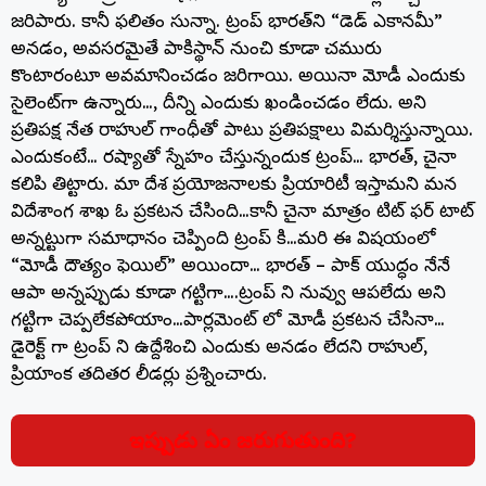
జరిపారు. కానీ ఫలితం సున్నా. ట్రంప్ భారత్‌ని “డెడ్ ఎకానమీ”
అనడం, అవసరమైతే పాకిస్థాన్ నుంచి కూడా చమురు
కొంటారంటూ అవమానించడం జరిగాయి. అయినా మోడీ ఎందుకు
సైలెంట్‌గా ఉన్నారు…, దీన్ని ఎందుకు ఖండించడం లేదు. అని
ప్రతిపక్ష నేత రాహుల్ గాంధీతో పాటు ప్రతిపక్షాలు విమర్శిస్తున్నాయి.
ఎందుకంటే… రష్యాతో స్నేహం చేస్తున్నందుక ట్రంప్… భారత్, చైనా
కలిపి తిట్టారు. మా దేశ ప్రయోజనాలకు ప్రియారిటీ ఇస్తామని మన
విదేశాంగ శాఖ ఓ ప్రకటన చేసింది…కానీ చైనా మాత్రం టిట్ ఫర్ టాట్
అన్నట్టుగా సమాధానం చెప్పింది ట్రంప్ కి…మరి ఈ విషయంలో
“మోడీ దౌత్యం ఫెయిల్” అయిందా… భారత్ – పాక్ యుద్ధం నేనే
ఆపా అన్నప్పుడు కూడా గట్టిగా….ట్రంప్ ని నువ్వు ఆపలేదు అని
గట్టిగా చెప్పలేకపోయాం…పార్లమెంట్ లో మోడీ ప్రకటన చేసినా…
డైరెక్ట్ గా ట్రంప్ ని ఉద్దేశించి ఎందుకు అనడం లేదని రాహుల్,
ప్రియాంక తదితర లీడర్లు ప్రశ్నించారు.
ఇప్పుడు ఏం జరుగుతుంది?