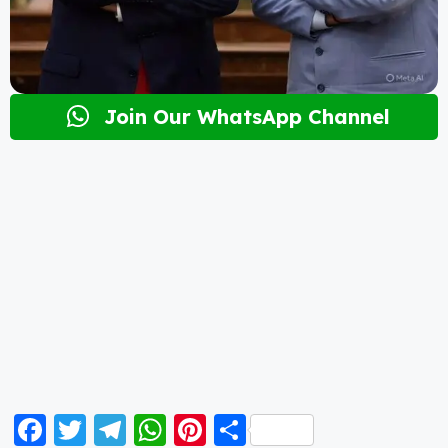
Join Our WhatsApp Channel
F
T
T
W
Pi
S