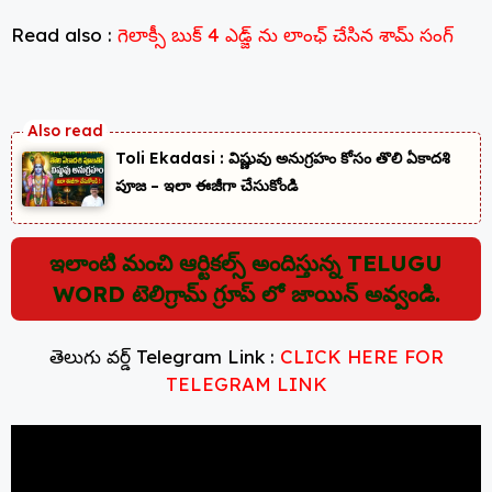
Read also :
గెలాక్సీ బుక్ 4 ఎడ్జ్ ను లాంఛ్ చేసిన శామ్ సంగ్
Toli Ekadasi : విష్ణువు అనుగ్రహం కోసం తొలి ఏకాదశి
పూజ – ఇలా ఈజీగా చేసుకోండి
ఇలాంటి మంచి ఆర్టికల్స్ అందిస్తున్న TELUGU
WORD టెలిగ్రామ్ గ్రూప్ లో జాయిన్ అవ్వండి.
తెలుగు వర్డ్ Telegram Link :
CLICK HERE FOR
TELEGRAM LINK