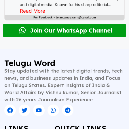
and digital media. Known for his sharp editorial
instincts and deep understanding of public
Read More
discourse, Vishnu has contributed to leading
For Feedback - telanganaexams@gmail.com
newsrooms in diverse roles—from field reporting and
desk editing to content strategy and multimedia
Join Our WhatsApp Channel
storytelling. His expertise spans a wide spectrum of
topics including national affairs, international
developments, health, finance, and educational
content. Whether crafting breaking news or in-depth
analysis, Vishnu brings clarity, credibility, and
Telugu Word
context to every piece he writes. A trusted voice in
Stay updated with the latest digital trends, tech
Indian journalism, he continues to shape narratives
that inform, empower, and inspire readers across
news, and business updates in India, and Focus
platforms.
on Telugu States. Expert insights of India &
World Affairs by Vishnu kumar, Senior Journalist
with 26 years Journalism Experience
LINKS
QUICK LINKS