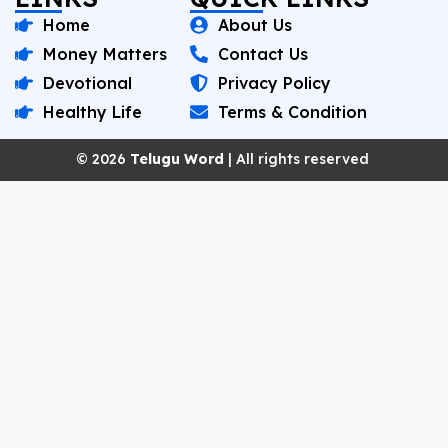
Home
About Us
Money Matters
Contact Us
Devotional
Privacy Policy
Healthy Life
Terms & Condition
© 2026
Telugu Word
| All rights reserved