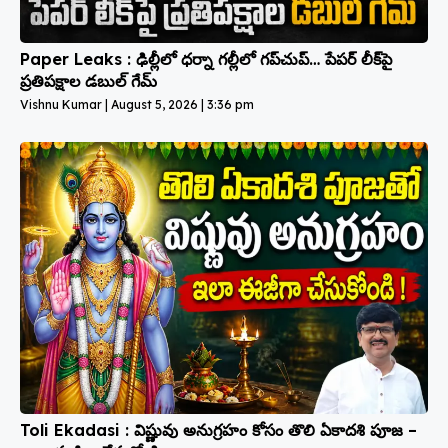
Paper Leaks : ఢిల్లీలో ధర్నా గల్లీలో గప్‌చుప్… పేపర్ లీక్‌పై
ప్రతిపక్షాల డబుల్ గేమ్
Vishnu Kumar
August 5, 2026
3:36 pm
Toli Ekadasi : విష్ణువు అనుగ్రహం కోసం తొలి ఏకాదశి పూజ –