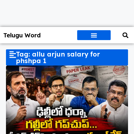
Telugu Word
Tag: allu arjun salary for
phshpa 1