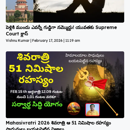
పెళ్లికి ముందు ఎవర్నీ గుడ్డిగా నమ్మొద్దు! యువతకు Supreme
Court క్లాస్
Vishnu Kumar
February 17, 2026
11:19 am
Mahasivratri 2026 శివరాత్రి ఆ 51 నిమిషాల రహస్యం
సాధువులు బయటపెట్టిన నిజాలు