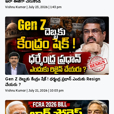
ఇలా ఈజీగా చేసుకోండి
Vishnu Kumar
July 23, 2026
1:43 pm
Gen Z దెబ్బకు కేంద్రం షేక్ ! ధర్మంద్ర ప్రధాన్ ఎందుకు Resign
చేయరు ?
Vishnu Kumar
July 21, 2026
10:03 pm