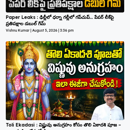
Paper Leaks : ఢిల్లీలో ధర్నా గల్లీలో గప్‌చుప్… పేపర్ లీక్‌పై
ప్రతిపక్షాల డబుల్ గేమ్
Vishnu Kumar
August 5, 2026
3:36 pm
Toli Ekadasi : విష్ణువు అనుగ్రహం కోసం తొలి ఏకాదశి పూజ –