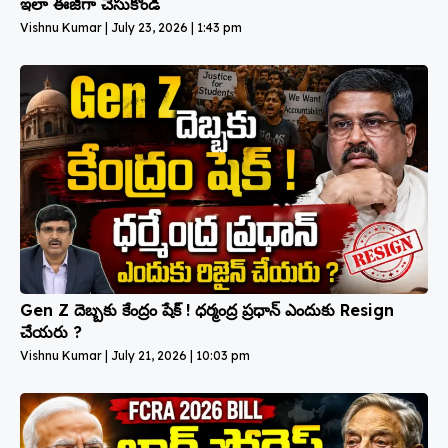
ఇలా ఈజీగా చేసుకోండి
Vishnu Kumar
July 23, 2026
1:43 pm
Gen Z దెబ్బకు కేంద్రం షేక్ ! ధర్మంద్ర ప్రధాన్ ఎందుకు Resign
చేయరు ?
Vishnu Kumar
July 21, 2026
10:03 pm