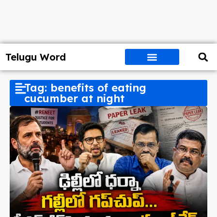
Telugu Word
Tag: benefits of eating
cucumber at night