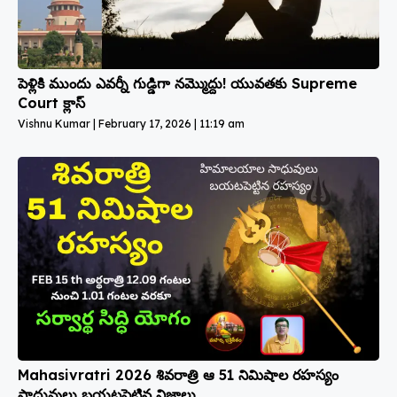
పెళ్లికి ముందు ఎవర్నీ గుడ్డిగా నమ్మొద్దు! యువతకు Supreme
Court క్లాస్
Vishnu Kumar
February 17, 2026
11:19 am
Mahasivratri 2026 శివరాత్రి ఆ 51 నిమిషాల రహస్యం
సాధువులు బయటపెట్టిన నిజాలు