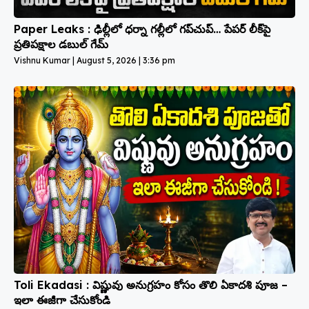
Paper Leaks : ఢిల్లీలో ధర్నా గల్లీలో గప్‌చుప్… పేపర్ లీక్‌పై
ప్రతిపక్షాల డబుల్ గేమ్
Vishnu Kumar
August 5, 2026
3:36 pm
Toli Ekadasi : విష్ణువు అనుగ్రహం కోసం తొలి ఏకాదశి పూజ –
ఇలా ఈజీగా చేసుకోండి