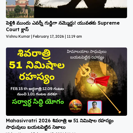
పెళ్లికి ముందు ఎవర్నీ గుడ్డిగా నమ్మొద్దు! యువతకు Supreme
Court క్లాస్
Vishnu Kumar
February 17, 2026
11:19 am
Mahasivratri 2026 శివరాత్రి ఆ 51 నిమిషాల రహస్యం
సాధువులు బయటపెట్టిన నిజాలు