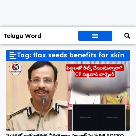
Telugu Word
Tag: flax seeds benefits for skin
మైనర్లతో అభ్యంతరకర వీడియోలు: సజ్జనార్ హెచ్చరిక! POCSO