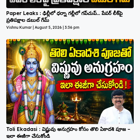
Paper Leaks : ఢిల్లీలో ధర్నా గల్లీలో గప్‌చుప్… పేపర్ లీక్‌పై
ప్రతిపక్షాల డబుల్ గేమ్
Vishnu Kumar
August 5, 2026
3:36 pm
Toli Ekadasi : విష్ణువు అనుగ్రహం కోసం తొలి ఏకాదశి పూజ –
ఇలా ఈజీగా చేసుకోండి