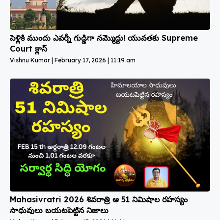
పెళ్లికి ముందు ఎవర్నీ గుడ్డిగా నమ్మొద్దు! యువతకు Supreme
Court క్లాస్
Vishnu Kumar
February 17, 2026
11:19 am
Mahasivratri 2026 శివరాత్రి ఆ 51 నిమిషాల రహస్యం
సాధువులు బయటపెట్టిన నిజాలు