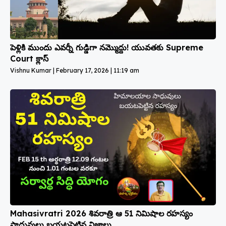
పెళ్లికి ముందు ఎవర్నీ గుడ్డిగా నమ్మొద్దు! యువతకు Supreme
Court క్లాస్
Vishnu Kumar
February 17, 2026
11:19 am
Mahasivratri 2026 శివరాత్రి ఆ 51 నిమిషాల రహస్యం
సాధువులు బయటపెట్టిన నిజాలు