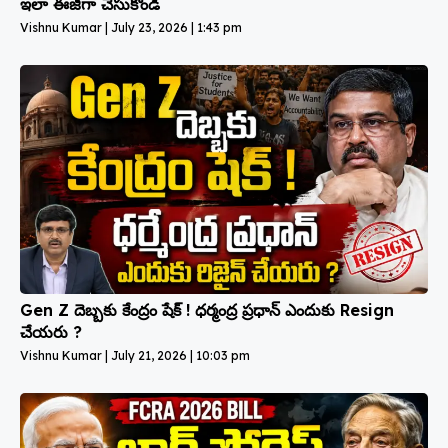
ఇలా ఈజీగా చేసుకోండి
Vishnu Kumar
July 23, 2026
1:43 pm
Gen Z దెబ్బకు కేంద్రం షేక్ ! ధర్మంద్ర ప్రధాన్ ఎందుకు Resign
చేయరు ?
Vishnu Kumar
July 21, 2026
10:03 pm