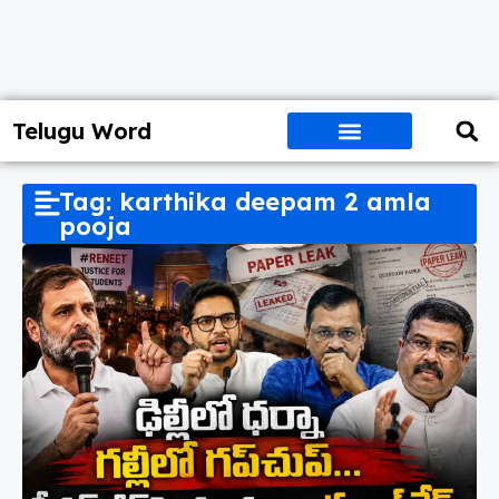
Telugu Word
Tag: karthika deepam 2 amla
pooja