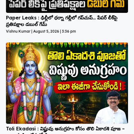
Paper Leaks : ఢిల్లీలో ధర్నా గల్లీలో గప్‌చుప్… పేపర్ లీక్‌పై
ప్రతిపక్షాల డబుల్ గేమ్
Vishnu Kumar
August 5, 2026
3:36 pm
Toli Ekadasi : విష్ణువు అనుగ్రహం కోసం తొలి ఏకాదశి పూజ –