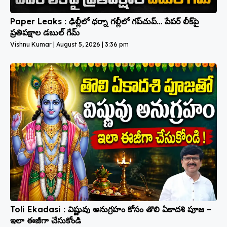
Paper Leaks : ఢిల్లీలో ధర్నా గల్లీలో గప్‌చుప్… పేపర్ లీక్‌పై
ప్రతిపక్షాల డబుల్ గేమ్
Vishnu Kumar
August 5, 2026
3:36 pm
Toli Ekadasi : విష్ణువు అనుగ్రహం కోసం తొలి ఏకాదశి పూజ –
ఇలా ఈజీగా చేసుకోండి