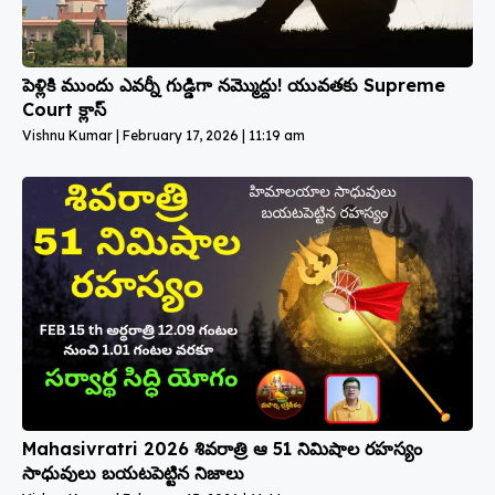
పెళ్లికి ముందు ఎవర్నీ గుడ్డిగా నమ్మొద్దు! యువతకు Supreme
Court క్లాస్
Vishnu Kumar
February 17, 2026
11:19 am
Mahasivratri 2026 శివరాత్రి ఆ 51 నిమిషాల రహస్యం
సాధువులు బయటపెట్టిన నిజాలు