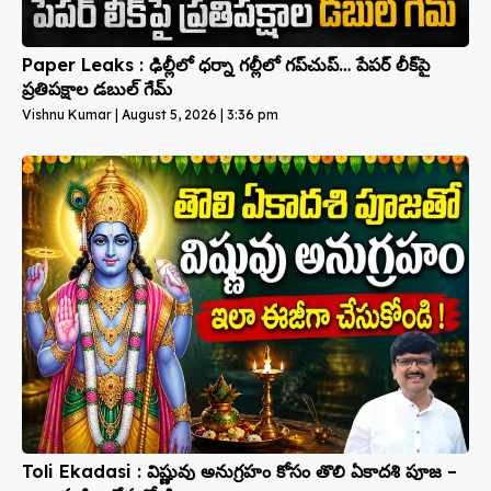
Paper Leaks : ఢిల్లీలో ధర్నా గల్లీలో గప్‌చుప్… పేపర్ లీక్‌పై
ప్రతిపక్షాల డబుల్ గేమ్
Vishnu Kumar
August 5, 2026
3:36 pm
Toli Ekadasi : విష్ణువు అనుగ్రహం కోసం తొలి ఏకాదశి పూజ –