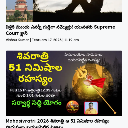
పెళ్లికి ముందు ఎవర్నీ గుడ్డిగా నమ్మొద్దు! యువతకు Supreme
Court క్లాస్
Vishnu Kumar
February 17, 2026
11:19 am
Mahasivratri 2026 శివరాత్రి ఆ 51 నిమిషాల రహస్యం
సాధువులు బయటపెట్టిన నిజాలు