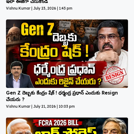
ఇలా ఈజీగా చేసుకోండి
Vishnu Kumar
July 23, 2026
1:43 pm
Gen Z దెబ్బకు కేంద్రం షేక్ ! ధర్మంద్ర ప్రధాన్ ఎందుకు Resign
చేయరు ?
Vishnu Kumar
July 21, 2026
10:03 pm