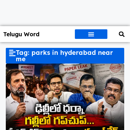
Telugu Word
Tag: parks in hyderabad near
me