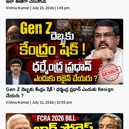
ఇలా ఈజీగా చేసుకోండి
Vishnu Kumar
July 23, 2026
1:43 pm
Gen Z దెబ్బకు కేంద్రం షేక్ ! ధర్మంద్ర ప్రధాన్ ఎందుకు Resign
చేయరు ?
Vishnu Kumar
July 21, 2026
10:03 pm