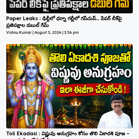
Paper Leaks : ఢిల్లీలో ధర్నా గల్లీలో గప్‌చుప్… పేపర్ లీక్‌పై
ప్రతిపక్షాల డబుల్ గేమ్
Vishnu Kumar
August 5, 2026
3:36 pm
Toli Ekadasi : విష్ణువు అనుగ్రహం కోసం తొలి ఏకాదశి పూజ –