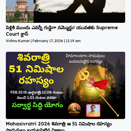
పెళ్లికి ముందు ఎవర్నీ గుడ్డిగా నమ్మొద్దు! యువతకు Supreme
Court క్లాస్
Vishnu Kumar
February 17, 2026
11:19 am
Mahasivratri 2026 శివరాత్రి ఆ 51 నిమిషాల రహస్యం
సాధువులు బయటపెట్టిన నిజాలు