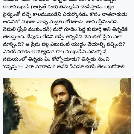
కాలాముఖుడి (అర్పిత్ రంక) తమ్ముడిని చంపేస్తాడు. లక్షల
సైన్యంతో వచ్చే కాలముఖుడిని ఎదుర్కొనడం కోసం నాతనాథుడు
అడవిలో మిగతా వాళ్ళ మద్దతు కోరతాడు. తాను ప్రేమించిన
నెమలి (ప్రీతి ముకుందన్) మరో గూడెం పెద్ద కుమార్తె అని తిన్నడికి
తెలుస్తుంది. దేవుడు లేడని చెప్పే తిన్నడిని నెమలితో ప్రేమ ఎలా
మార్చింది? ఆ ప్రేమ వల్ల ఎటువంటి యుద్ధం చేయాల్సి వచ్చింది?
ఎవరికి దూరం అయ్యాడు? కాల ముఖుడిని ఎదుర్కొనే
సమయంలో తిన్నడు ఏం కోల్పోయాడు? తిన్నడు నుంచి
‘కన్నప్ప’గా ఎలా మారాడు? అనేది సినిమా చూసి తెలుసుకోవాలి.