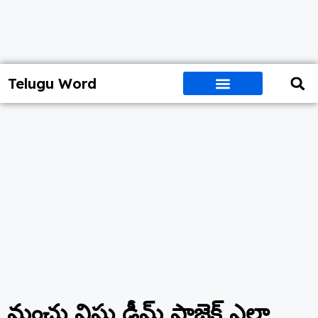
Telugu Word
మంచు విష్ణు డ్రీమ్ ప్రాజెక్ట్ ఎలా