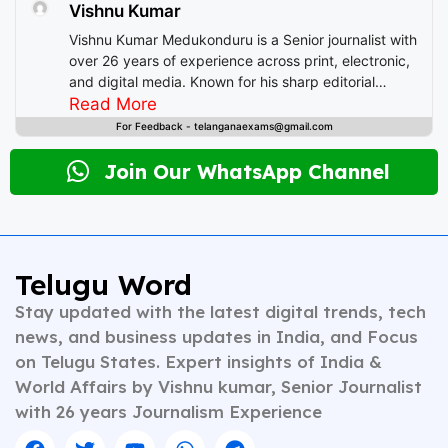
Vishnu Kumar
Vishnu Kumar Medukonduru is a Senior journalist with
over 26 years of experience across print, electronic,
and digital media. Known for his sharp editorial
instincts and deep understanding of public
Read More
discourse, Vishnu has contributed to leading
For Feedback - telanganaexams@gmail.com
newsrooms in diverse roles—from field reporting and
desk editing to content strategy and multimedia
Join Our WhatsApp Channel
storytelling. His expertise spans a wide spectrum of
topics including national affairs, international
developments, health, finance, and educational
content. Whether crafting breaking news or in-depth
analysis, Vishnu brings clarity, credibility, and
Telugu Word
context to every piece he writes. A trusted voice in
Stay updated with the latest digital trends, tech
Indian journalism, he continues to shape narratives
that inform, empower, and inspire readers across
news, and business updates in India, and Focus
platforms.
on Telugu States. Expert insights of India &
World Affairs by Vishnu kumar, Senior Journalist
with 26 years Journalism Experience