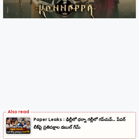
Paper Leaks : ఢిల్లీలో ధర్నా గల్లీలో గప్‌చుప్… పేపర్
లీక్‌పై ప్రతిపక్షాల డబుల్ గేమ్