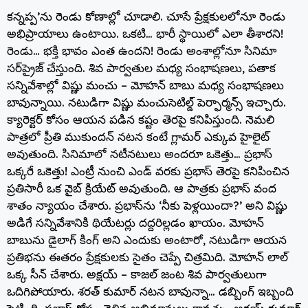
కన్నప్ప’ను రెండు కోణాల్లో చూడాలి. చూసే ప్రేక్షకులలోనూ రెండు
అభిప్రాయాలు ఉంటాయి. ఒకటి… భారీ స్థాయిలో ఎలా తీశారని!
రెండు… భక్తి భావం ఎంత ఉందని! రెండు అంశాల్లోనూ సినిమా
సర్‌ప్రైజ్ చేస్తుంది. శివ పార్వతుల మధ్య సంభాషణలు, పతాక
సన్నివేశాల్లో విష్ణు మంచు – మోహన్ బాబు మధ్య సంభాషణలు
బావున్నాయి. నటుడిగా విష్ణు మంచుసెటిల్డ్ పెర్ఫార్మన్స్ ఇచ్చారు.
క్యారెక్టర్ కోసం ఆయన పడిన కష్టం తెరపై కనిపిస్తుంది. నెమలి
పాత్రలో ప్రీతి ముకుందన్ నటన కంటే గ్లామర్ ఎక్కువ హైలైట్
అవుతుంది. సినిమాలో నటీనటులు అందరూ ఒకెత్తు… ప్రభాస్
ఒక్కరే ఒకెత్తు! ఎంట్రీ నుంచి ఎండ్ వరకు ప్రభాస్ తెరపై కనిపించిన
ప్రతిసారీ ఒక వైబ్ క్రియేట్ అవుతుంది. ఆ పాత్రకు ప్రభాస్ వంద
శాతం న్యాయం చేశారు. ప్రభాస్‌ను ‘నీకు పెళ్లయిందా?’ అని విష్ణు
అడిగే సన్నివేశానికి థియేటర్లు దద్దరిల్లడం ఖాయం. మోహన్
బాబును డైలాగ్ కింగ్ అని ఎందుకు అంటారో, నటుడిగా ఆయన
ప్రతిభను ఈతరం ప్రేక్షకులకు సైతం చెప్పే చిత్రమిది. మోహన్ లాల్
ఒక్క సీన్ చేశారు. అక్షయ్ – కాజల్ జంట శివ పార్వతులుగా
ఒదిగిపోయారు. శరత్ కుమార్ నటన బావున్నా… డబ్బింగ్ ఇబ్బంది