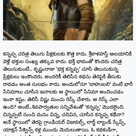
కన్నప్ప చరిత్ర తెలుగు పేక్షకులకు కొత్త కాదు. శ్రీకాళహస్తి ఆలయానికి
వెళ్లే భక్తుల సంఖ్య తక్కువ కాదు. భక్తి భావంతో కొందరు చరిత్ర
తెలుసుకుంటే… కృష్ణంరాజు ‘భక్త కన్నప్ప’ చూసి తెలుసుకున్న
ప్రేక్షకులు ఇంకొందరు. అందరికీ తెలిసిన కథను తెరపైకి తీసుకు
రావడం అంత సులభం కాదు. అందులోనూ ‘బాహుబలి’ వంటి భారీ
సినిమాలు చూసిన జనాలకు ఆ స్థాయిలో సినిమా అందించడం
ఇంకా కష్టం. తెలిసీ విష్ణు మంచు రిస్క్ చేశారు. ఆ రిస్క్ ఎలా
ఉంది? అంటే…శివపార్వతుల సన్నివేశంతో ‘కన్నప్ప’ మొదలైంది.
చిన్నప్పటి నుంచి మనం విన్న, చదివిన, చూసిన కన్నప్ప కథేనా?
అనే స్థాయిలో తెరపై గ్రాండియర్ విజువల్స్, లార్జ్ ల్యాండ్ స్కేప్స్,
యాక్షన్ సీక్వెన్స్ కళ్ల ముందు మెదులుతాయి. ఓ కథకుడిగా,