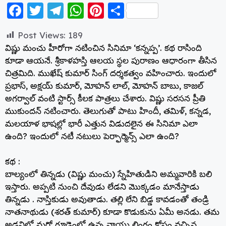
F
T
T
W
Pi
S
a
w
el
h
nt
h
Post Views:
189
c
itt
e
a
er
a
విష్ణు మంచు హీరోగా నటించిన సినిమా ‘కన్నప్ప’. కథ రాసింది
e
er
g
ts
e
re
కూడా ఆయనే. శ్రీకాళహస్తి ఆలయ స్థల పురాణం ఆధారంగా తీసిన
b
ra
A
st
చిత్రమిది. ముఖేష్ కుమార్ సింగ్ దర్శకత్వం వహించారు. ఇందులో
ప్రభాస్, అక్షయ్ కుమార్, మోహన్ లాల్, మోహన్ బాబు, కాజల్
o
m
p
అగర్వాల్ వంటి స్టార్స్ కీలక పాత్రలు చేశారు. విష్ణు సరసన ప్రీతి
o
p
ముకుందన్ నటించారు. తెలుగుతో పాటు హిందీ, తమిళ్, కన్నడ,
k
మలయాళ భాషల్లో భారీ ఎత్తున విడుదలైన ఈ సినిమా ఎలా
ఉంది? ఇందులో నటీ నటులు పెర్ఫార్మెన్స్ ఎలా ఉంది?
కథ :
బాల్యంలో తిన్నడు (విష్ణు మంచు) స్నేహితుడిని అమ్మవారికి బలి
ఇస్తారు. అప్పటి నుంచి దేవుడు లేడని మొక్కడం మానేస్తాడు
తిన్నడు . నాస్తికుడు అవుతాడు. తల్లి లేని బిడ్డ కావడంతో తండ్రి
నాతనాథుడు (శరత్ కుమార్) కూడా కొడుకును ఏమీ అనడు. తమ
అడవిలో మరో గూడెంలో ఉన్న వాయు లింగం కోసం వచ్చిన