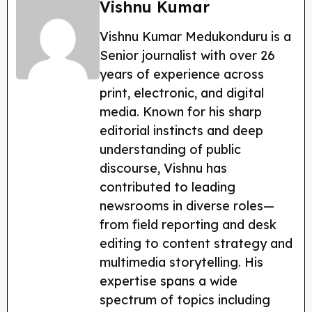
c
itt
e
a
er
a
Vishnu Kumar
e
er
g
ts
e
re
Vishnu Kumar Medukonduru is a
b
ra
A
st
Senior journalist with over 26
o
m
p
years of experience across
o
p
print, electronic, and digital
k
media. Known for his sharp
editorial instincts and deep
understanding of public
discourse, Vishnu has
contributed to leading
newsrooms in diverse roles—
from field reporting and desk
editing to content strategy and
multimedia storytelling. His
expertise spans a wide
spectrum of topics including