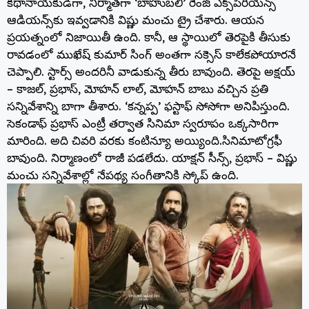
కథానాయకుడిగా, నిర్మాతగా ‘బాహుబలి’ రేంజ్ ఎక్స్‌పీరియన్స్
ఆడియన్స్‌కు ఇవ్వడానికి విష్ణు మంచు ట్రై చేశారు. ఆయన
ప్రయత్నంలో నిజాయితీ ఉంది. కానీ, ఆ స్థాయిలో తెరపైకి తీసుకు
రావడంలో ముఖేష్ కుమార్ సింగ్ అంతగా సక్సెస్ కాలేకపోయారనే
చెప్పాలి. స్టార్స్ అందరినీ వాడుకున్న తీరు బావుంది. తెరపై అక్షయ్
– కాజల్, ప్రభాస్, మోహన్ లాల్, మోహన్ బాబు వచ్చిన ప్రతి
సన్నివేశాన్ని బాగా తీశారు. ‘కన్నప్ప’ ఫస్టాఫ్ సోసోగా అనిపిస్తుంది.
సెకండాఫ్ ప్రభాస్ ఎంట్రీ తర్వాత సినిమా స్వరూపం ఒక్కసారిగా
మారింది. అది చివరి వరకు కంటిన్యూ అయ్యింది.సినిమాటోగ్రఫీ
బావుంది. నిర్మాణంలో రాజీ పడలేదు. యాక్షన్ సీన్స్, ప్రభాస్ – విష్ణు
మంచు సన్నివేశాల్లో నేపథ్య సంగీతానికి స్కోప్ ఉంది.