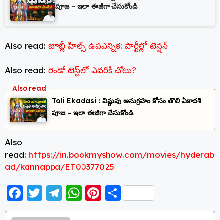
పూజ – ఇలా ఈజీగా చేసుకోండి
Also read:
జూబ్లీ హిల్స్ ఉపఎన్నిక: పార్టీల్లో టెన్షన్
Also read:
రెండో టెస్ట్‌లో ఎవరికి చోటు?
Toli Ekadasi : విష్ణువు అనుగ్రహం కోసం తొలి ఏకాదశి
పూజ – ఇలా ఈజీగా చేసుకోండి
Also
read:
https://in.bookmyshow.com/movies/hyderab
ad/kannappa/ET00377025
F
T
T
W
Pi
S
a
w
el
h
nt
h