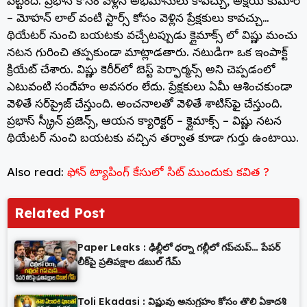
పెట్టింది. ప్రభాస్ కోసం వెళ్లిన అభిమానులు కావచ్చు, అక్షయ్ కుమార్
– మోహన్ లాల్ వంటి స్టార్స్ కోసం వెళ్లిన ప్రేక్షకులు కావచ్చు…
థియేటర్ నుంచి బయటకు వచ్చేటప్పుడు క్లైమాక్స్ లో విష్ణు మంచు
నటన గురించి తప్పకుండా మాట్లాడతారు. నటుడిగా ఒక ఇంపాక్ట్
క్రియేట్ చేశారు. విష్ణు కెరీర్‌లో బెస్ట్ పెర్ఫార్మన్స్ అని చెప్పడంలో
ఎటువంటి సందేహం అవసరం లేదు. ప్రేక్షకులు ఏమీ ఆశించకుండా
వెళితే సర్‌ప్రైజ్ చేస్తుంది. అంచనాలతో వెళితే శాటిస్‌ఫై చేస్తుంది.
ప్రభాస్ స్క్రీన్ ప్రజెన్స్, ఆయన క్యారెక్టర్ – క్లైమాక్స్ – విష్ణు నటన
థియేటర్ నుంచి బయటకు వచ్చిన తర్వాత కూడా గుర్తు ఉంటాయి.
Also read:
ఫోన్ ట్యాపింగ్ కేసులో సిట్ ముందుకు కవిత ?
Related Post
Paper Leaks : ఢిల్లీలో ధర్నా గల్లీలో గప్‌చుప్… పేపర్
లీక్‌పై ప్రతిపక్షాల డబుల్ గేమ్
Toli Ekadasi : విష్ణువు అనుగ్రహం కోసం తొలి ఏకాదశి