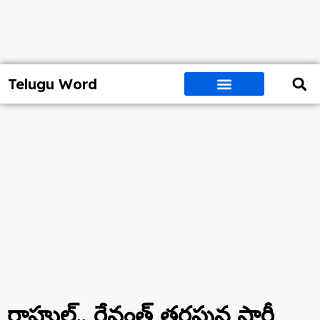
Telugu Word
రాహుల్.. రేవంత్ తరపున సారీ