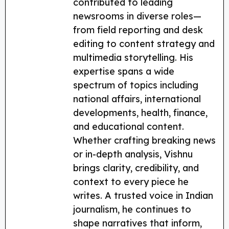
contributed to leading
newsrooms in diverse roles—
from field reporting and desk
editing to content strategy and
multimedia storytelling. His
expertise spans a wide
spectrum of topics including
national affairs, international
developments, health, finance,
and educational content.
Whether crafting breaking news
or in-depth analysis, Vishnu
brings clarity, credibility, and
context to every piece he
writes. A trusted voice in Indian
journalism, he continues to
shape narratives that inform,