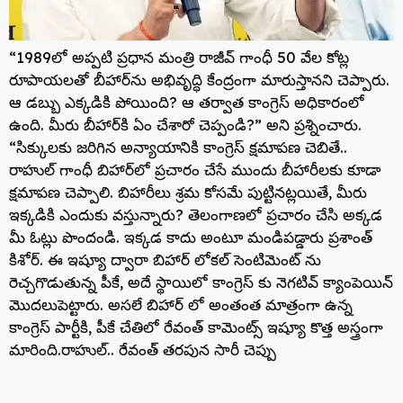
“1989లో అప్పటి ప్రధాన మంత్రి రాజీవ్ గాంధీ 50 వేల కోట్ల
రూపాయలతో బీహార్‌ను అభివృద్ధి కేంద్రంగా మారుస్తానని చెప్పారు.
ఆ డబ్బు ఎక్కడికి పోయింది? ఆ తర్వాత కాంగ్రెస్ అధికారంలో
ఉంది. మీరు బీహార్‌కి ఏం చేశారో చెప్పండి?” అని ప్రశ్నించారు.
“సిక్కులకు జరిగిన అన్యాయానికి కాంగ్రెస్ క్షమాపణ చెబితే..
రాహుల్ గాంధీ బిహార్‌లో ప్రచారం చేసే ముందు బీహారీలకు కూడా
క్షమాపణ చెప్పాలి. బిహారీలు శ్రమ కోసమే పుట్టినట్లయితే, మీరు
ఇక్కడికి ఎందుకు వస్తున్నారు? తెలంగాణలో ప్రచారం చేసి అక్కడ
మీ ఓట్లు పొందండి. ఇక్కడ కాదు అంటూ మండిపడ్డారు ప్రశాంత్
కిశోర్. ఈ ఇష్యూ ద్వారా బిహార్ లోకల్ సెంటిమెంట్ ను
రెచ్చగొడుతున్న పీకే, అదే స్థాయిలో కాంగ్రెస్ కు నెగటివ్ క్యాంపెయిన్
మొదలుపెట్టారు. అసలే బిహార్ లో అంతంత మాత్రంగా ఉన్న
కాంగ్రెస్ పార్టీకి, పీకే చేతిలో రేవంత్ కామెంట్స్ ఇష్యూ కొత్త అస్త్రంగా
మారింది.రాహుల్.. రేవంత్ తరపున సారీ చెప్పు