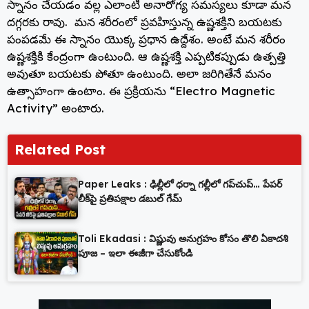
స్నానం చేయడం వల్ల ఎలాంటి అనారోగ్య సమస్యలు కూడా మన
దగ్గరకు రావు. మన శరీరంలో ప్రవహిస్తున్న ఉష్ణశక్తిని బయటకు
పంపడమే ఈ స్నానం యొక్క ప్రధాన ఉద్దేశం. అంటే మన శరీరం
ఉష్ణశక్తికి కేంద్రంగా ఉంటుంది. ఆ ఉష్ణశక్తి ఎప్పటికప్పుడు ఉత్పత్తి
అవుతూ బయటకు పోతూ ఉంటుంది. అలా జరిగితేనే మనం
ఉత్సాహంగా ఉంటాం. ఈ ప్రక్రియను “Electro Magnetic
Activity” అంటారు.
Related Post
Paper Leaks : ఢిల్లీలో ధర్నా గల్లీలో గప్‌చుప్… పేపర్
లీక్‌పై ప్రతిపక్షాల డబుల్ గేమ్
Toli Ekadasi : విష్ణువు అనుగ్రహం కోసం తొలి ఏకాదశి
పూజ – ఇలా ఈజీగా చేసుకోండి