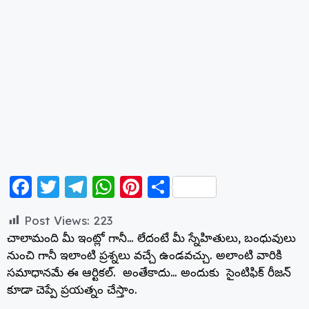
F
T
T
W
Pi
S
a
w
el
h
nt
h
Post Views:
223
c
itt
e
a
er
a
చాలామంది మీ ఇంట్లో గానీ… లేదంటే మీ స్నేహితులు, బంధువులు
e
er
g
ts
e
re
నుంచి గానీ ఇలాంటి ప్రశ్నలు వచ్చే ఉండవచ్చు. అలాంటి వారికి
b
ra
A
st
సమాధానమే ఈ ఆర్టికల్. అంతేకాదు… అందుకు సైంటిఫిక్ రీజన్
కూడా చెప్పే ప్రయత్నం చేస్తాం.
o
m
p