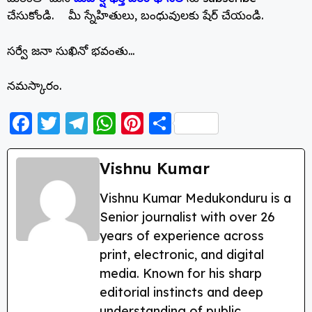
చేసుకోండి. మీ స్నేహితులు, బంధువులకు షేర్ చేయండి.
సర్వే జనా సుఖినో భవంతు…
నమస్కారం.
F
T
T
W
Pi
S
a
w
el
h
nt
h
c
itt
e
a
er
a
Vishnu Kumar
e
er
g
ts
e
re
Vishnu Kumar Medukonduru is a
b
ra
A
st
Senior journalist with over 26
o
m
p
years of experience across
o
p
print, electronic, and digital
k
media. Known for his sharp
editorial instincts and deep
understanding of public