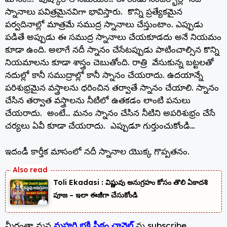
స్నానాలు పవిత్రమైనవిగా భావిస్తారు. కొన్ని ప్రత్యేకమైన
పర్వదినాల్లో మాత్రమే సముద్ర స్నానాలు చేస్తుంటాం. ఎప్పుడు
పడితే అప్పుడు ఈ సముద్ర స్నానాలు చేయకూడదు అనే నియమం
కూడా ఉంది. అలాగే నదీ స్నానం చేసేటప్పుడు పాటించాల్సిన కొన్ని
నియమాలను కూడా శాస్త్రం చెబుతోంది. రాత్రి వేసుకున్న బట్టలతో
నదుల్లో కానీ సముద్రాల్లో కానీ స్నానం చేయరాదు. ఉదయాన్నే
పరిశుభ్రమైన వస్త్రాలను ధరించిన తర్వాతే స్నానం చేయాలి. స్నానం
చేసిన తర్వాత వస్త్రాలను నీటిలో ఉతకడం లాంటి పనులు
చేయరాదు. అంటే… మనం స్నానం చేసిన నీటిని అపరిశుభ్రం చేసే
చర్యలు ఏవీ కూడా చేయరాదు. ఎప్పుడూ గుర్తుంచుకోండి…
ఇదండీ కార్తీక మాసంలో నదీ స్నానాల యొక్క గొప్పతనం.
Toli Ekadasi : విష్ణువు అనుగ్రహం కోసం తొలి ఏకాదశి
పూజ – ఇలా ఈజీగా చేసుకోండి
మీరంతా మన
మహర్షి భక్తి పీఠం ఛానెల్
ను subscribe