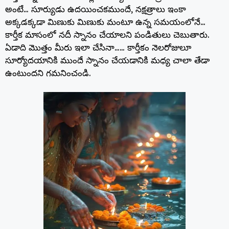
అంటే… సూర్యుడు ఉదయించకముందే, నక్షత్రాలు ఇంకా
అక్కడక్కడా మిణుకు మిణుకు మంటూ ఉన్న సమయంలోనే…
కార్తీక మాసంలో నదీ స్నానం చేయాలని పండితులు చెబుతారు.
ఏడాది మొత్తం మీరు ఇలా చేసినా…… కార్తీకం నెలరోజులూ
సూర్యోదయానికి ముందే స్నానం చేయడానికి మధ్య చాలా తేడా
ఉంటుందని గమనించండి.