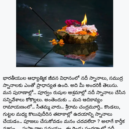
భారతీయుల ఆధ్యాత్మిక జీవన విధానంలో నదీ స్నానాలు, సముద్ర
స్నానాలకు ఎంతో ప్రాధాన్యత ఉంది. అది మీ అందరికీ తెలుసు.
మన పురాణాల్లో… పూర్వం రుషుల ఆశ్రమాల్లో నదీ స్నానాలు చేసిన
సన్నివేశాలు కోకొల్లలు. అంతెందుకు … మన ఆదికావ్యం
రామాయణంలో… సీతమ్మ వారు… శ్రీరామ చంద్రమూర్తి… కొండలు,
గుట్టల మధ్య కొలువుదీరిన తటాకాల్లో ఉదయాన్ని స్నానాలు
చేయడం… పూజలు చేసుకోవడం మనం చదవలేదా ? అలాగే కార్తీక
మాసం…. పుష్కారాల సమయం… ఈ రెండు సందర్భాల్లో నదీ