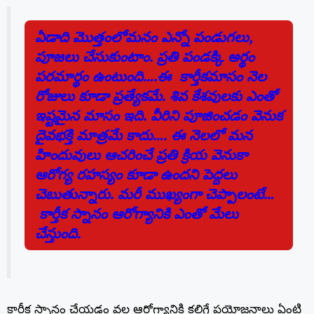
o
p
k
ఏడాది మొత్తంలోమనం ఎన్నో పండుగలు,
పూజలు చేసుకుంటాం. ప్రతి పండక్కి అర్థం
పరమార్థం ఉంటుంది….ఈ కార్తీకమాసం నెల
రోజులు కూడా ప్రత్యేకమే. శివ కేశవులకు ఎంతో
ఇష్టమైన మాసం ఇది. వీరిని పూజించడం వెనుక
దైవభక్తి మాత్రమే కాదు…. ఈ నెలలో మన
హిందువులు ఆచరించే ప్రతి క్రియ వెనుకా
ఆరోగ్య రహస్యం కూడా ఉందని పెద్దలు
చెబుతున్నారు. మరీ ముఖ్యంగా చెప్పాలంటే…
కార్తీక స్నానం ఆరోగ్యానికి ఎంతో మేలు
చేస్తుంది.
కార్తీక స్నానం చేయడం వల్ల ఆరోగ్యానికి కలిగే ప్రయోజనాలు ఏంటి