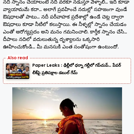
నదీ స్నానం చేయాలంటే నది వరకూ నడుస్తూ వెళ్ళాలి… ఇది కూడా
వ్యాయామమే కదా… అలాగే ప్రవహించే నదుల్లో సహజంగా వుండే
ఔషధాలతో పాటు… నదీ పరీవాహక ప్రదేశాల్లో ఉండే చెట్ల ద్వారా
ఔషధాలు కూడా నీటిలో కలుస్తాయి. ఈ నీళ్ళల్లో స్నానం చేయడం
ఎంతో ఆరోగ్యప్రదం అని మనం గమనించాలి. కార్తీక స్నానం చేసి…
దీపాలు నదిలో వదులుతున్న దృశ్యాలను ఒక్కసారి
ఊహించుకోండి… మీ మనసుకి ఎంత సంతోషంగా ఉంటుందో.
Paper Leaks : ఢిల్లీలో ధర్నా గల్లీలో గప్‌చుప్… పేపర్
లీక్‌పై ప్రతిపక్షాల డబుల్ గేమ్