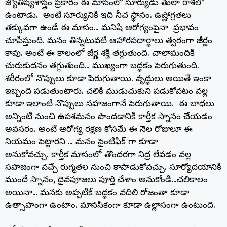
జ్యోతిష్యశాస్త్రం ప్రకారం ఈ మాసంలో సూర్యుడు తులా రాశిలో
ఉంటాడు. అంటే సూర్యునికి ఇది నీచ స్థానం. ఉష్ణోగ్రతలు
తక్కువగా ఉండే ఈ మాసం… మనిషి ఆరోగ్యంపైనా ప్రభావం
చూపిస్తుంది. మనం తిన్నటువటి ఆహారపదార్థాలు త్వరంగా జీర్ణం
కావు. అంటే ఈ కాలంలో జీర్ణ శక్తి తగ్గుతుంది. చాలామందికి
చురుకుదనం తగ్గుతుంది… ముఖ్యంగా బద్ధకం పెరుగుతుంది.
శరీరంలో నొప్పులు కూడా పెరుగుతాయి. వృద్ధులు అయితే ఇంకా
ఇబ్బంది పడుతుంటారు. చలికి ముడుచుకుని పడుకోవటం వల్ల
కూడా ఇలాంటి నొప్పులు సహజంగానే పెరుగుతాయి. ఈ బాధలు
అన్నింటి నుంచి ఉపశమనం పొందడానికి కార్తీక స్నానం చేయడం
అవసరం. అంటే ఆరోగ్య రక్షణ కోసమే ఈ నెల రోజులూ ఈ
నియమం పెట్టారని … మనం సైంటిఫిక్ గా కూడా
అనుకోవచ్చు. కార్తీక మాసంలో తొందరగా నిద్ర లేవడం వల్ల
సహజంగా వచ్చే రుగ్మతల నుంచి కాపాడుకోవచ్చు. సూర్యోదయానికి
ముందే స్నానం, దైవపూజలు పూర్తి చేశాం అనుకోండి…చలికాలం
అయినా… మనకు అప్పటికే బద్ధకం వదిలి రోజంతా కూడా
ఉత్సాహంగా ఉంటాం. మానసికంగా కూడా ఉల్లాసంగా ఉంటుంది.