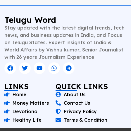
developments, health, finance, and educational
content. Whether crafting breaking news or in-depth
analysis, Vishnu brings clarity, credibility, and
Telugu Word
context to every piece he writes. A trusted voice in
Stay updated with the latest digital trends, tech
Indian journalism, he continues to shape narratives
that inform, empower, and inspire readers across
news, and business updates in India, and Focus
platforms.
on Telugu States. Expert insights of India &
World Affairs by Vishnu kumar, Senior Journalist
with 26 years Journalism Experience
LINKS
QUICK LINKS
Home
About Us
Money Matters
Contact Us
Devotional
Privacy Policy
Healthy Life
Terms & Condition