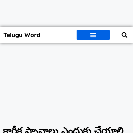
Telugu Word
కార్తీక స్నానాలు ఎందుకు చేయాలి…