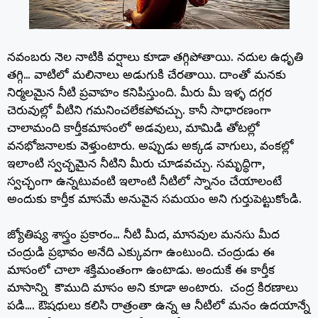
నవంబరు నెల నాటికి వర్షాలు కూడా తగ్గిపోతాయి. నదుల ఉధృతి
తగ్గి… వాటిలో మలినాలు అడుగుకి చేరతాయి. దాంతో మనకు
నిర్మలమైన నీటి ప్రవాహం కనిపిస్తుంది. మీరు మీ ఇళ్ళ దగ్గర
చెరువుల్లో వీటిని గమనించలేకపోవచ్చు. కానీ సాధారణంగా
చాలామంది కార్తీకమాసంలో అడవులు, మామిడి తోటల్లో
వనభోజనాలకు వెళ్తుంటారు. అప్పుడు అక్కడ వాగులు, వంకల్లో
ఇలాంటి స్వచ్ఛమైన నీటిని మీరు చూడవచ్చు. సమృద్ధిగా,
స్వచ్ఛంగా ఉన్నటువంటి ఇలాంటి నీటిలో స్నానం చేయాలంటే
అందుకు కార్తీక మాసమే అనువైన సమయం అని గుర్తుపెట్టుకోండి.
జ్యోతిష్య శాస్త్రం ప్రకారం… నీటి మీద, మానవుల మనసు మీద
చంద్రుడి ప్రభావం అనేది ఎక్కువగా ఉంటుంది. చంద్రుడు ఈ
మాసంలో చాలా శక్తిమంతంగా ఉంటాడు. అందుకే ఈ కార్తీక
మాసాన్ని కౌముది మాసం అని కూడా అంటారు. చంద్ర కిరణాలు
పడి…. ఔషధులు కలిసి రాత్రంతా ఉన్న ఆ నీటిలో మనం ఉదయాన్నే