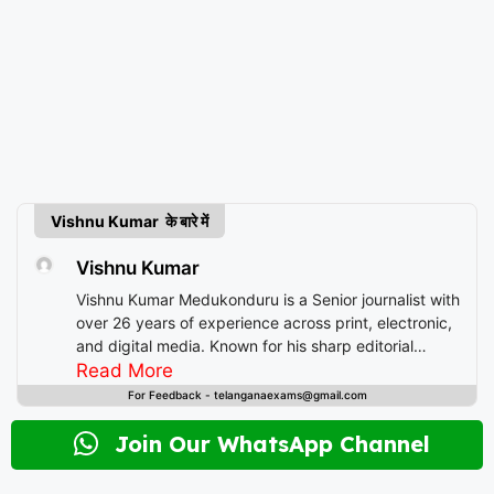
Vishnu Kumar के बारे में
Vishnu Kumar
Vishnu Kumar Medukonduru is a Senior journalist with
over 26 years of experience across print, electronic,
and digital media. Known for his sharp editorial
instincts and deep understanding of public
Read More
discourse, Vishnu has contributed to leading
For Feedback - telanganaexams@gmail.com
newsrooms in diverse roles—from field reporting and
desk editing to content strategy and multimedia
Join Our WhatsApp Channel
storytelling. His expertise spans a wide spectrum of
topics including national affairs, international