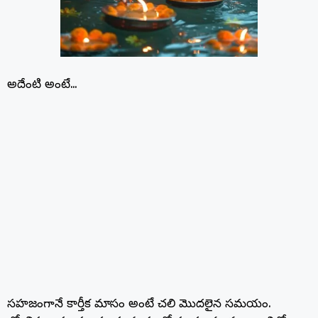
అదేంటి అంటే…
సహజంగానే కార్తీక మాసం అంటే చలి మొదలైన సమయం.