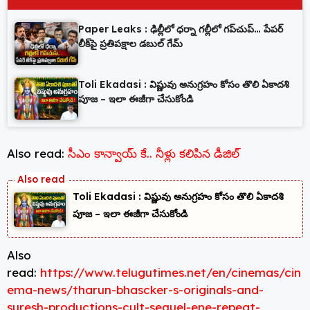
Paper Leaks : ఢిల్లీలో ధర్నా గల్లీలో గప్‌చుప్… పేపర్
లీక్‌పై ప్రతిపక్షాల డబుల్ గేమ్
Toli Ekadasi : విష్ణువు అనుగ్రహం కోసం తొలి ఏకాదశి
పూజ – ఇలా ఈజీగా చేసుకోండి
Also read:
సీఎం కాన్వాయ్ కే.. నీళ్లు కలిపిన డీజిల్
Toli Ekadasi : విష్ణువు అనుగ్రహం కోసం తొలి ఏకాదశి
పూజ – ఇలా ఈజీగా చేసుకోండి
Also
read:
https://www.telugutimes.net/en/cinemas/cin
ema-news/tharun-bhascker-s-originals-and-
suresh-productions-cult-sequel-ene-repeat-