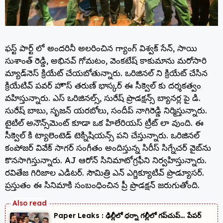
ఫస్ట్ పార్ట్ లో అందరినీ అలరించిన గ్యాంగ్ విశ్వక్ సేన్, సాయి
సుశాంత్ రెడ్డి, అభినవ్ గోమటం, వెంకటేష్ కాకుమాను మరోసారి
మ్యాడ్‌నెస్ క్రియేట్ చేయబోతున్నారు. ఒరిజినల్ ని క్రియేట్ చేసిన
క్రియేటివ్ పవర్ హౌస్ తరుణ్ భాస్కర్ ఈ సీక్వెల్ కు దర్శకత్వం
వహిస్తున్నారు. ఎస్ ఒరిజినల్స్, సురేష్ ప్రొడక్షన్స్ బ్యానర్ల పై డి.
సురేష్ బాబు, సృజన్ యరబోలు, సందీప్ నాగిరెడ్డి నిర్మిస్తున్నారు.
టైటిల్ అనౌన్స్‌మెంట్ కూడా ఒక హిలేరియస్ ట్రీట్ లా వుంది. ఈ
సీక్వెల్ కి ట్యాలెంటెడ్ టెక్నిషియన్స్ పని చేస్తున్నారు. ఒరిజినల్
కంపోజర్ వివేక్ సాగర్ సంగీతం అందిస్తున్న సిరీస్ సిగ్నేచర్ వైబ్‌ను
కొనసాగిస్తున్నారు. AJ ఆరోన్ సినిమాటోగ్రఫీని నిర్వహిస్తున్నారు.
రవితేజ గిరిజాల ఎడిటర్. సౌమిత్రి ఎన్ ఎగ్జిక్యూటివ్ ప్రొడ్యూసర్.
ప్రస్తుతం ఈ సినిమాకి సంబంధించిన ప్రీ ప్రొడక్షన్ జరుగుతోంది.
Paper Leaks : ఢిల్లీలో ధర్నా గల్లీలో గప్‌చుప్… పేపర్