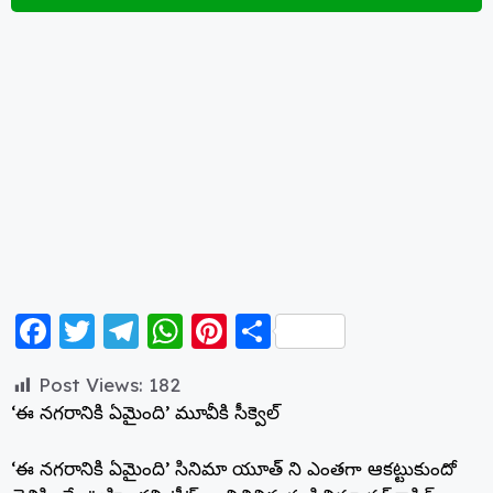
F
T
T
W
Pi
S
a
w
el
h
nt
h
Post Views:
182
c
itt
e
a
er
a
‘ఈ నగరానికి ఏమైంది’ మూవీకి సీక్వెల్
e
er
g
ts
e
re
b
ra
A
st
‘ఈ నగరానికి ఏమైంది’ సినిమా యూత్ ని ఎంతగా ఆకట్టుకుందో