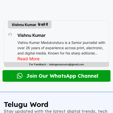
Vishnu Kumar के बारे में
Vishnu Kumar
Vishnu Kumar Medukonduru is a Senior journalist with
over 26 years of experience across print, electronic,
and digital media. Known for his sharp editorial
instincts and deep understanding of public
Read More
discourse, Vishnu has contributed to leading
For Feedback - telanganaexams@gmail.com
newsrooms in diverse roles—from field reporting and
desk editing to content strategy and multimedia
Join Our WhatsApp Channel
storytelling. His expertise spans a wide spectrum of
topics including national affairs, international
developments, health, finance, and educational
content. Whether crafting breaking news or in-depth
analysis, Vishnu brings clarity, credibility, and
Telugu Word
context to every piece he writes. A trusted voice in
Stay updated with the latest digital trends, tech
Indian journalism, he continues to shape narratives