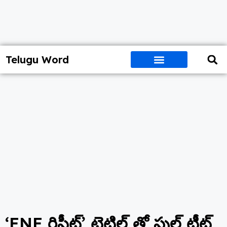
Telugu Word
‘ENE రిపీట్’ టైటిల్ తో ఫుల్ ట్రీట్