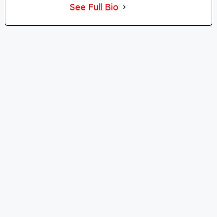
See Full Bio