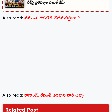
లీక్‌పై ప్రతిపక్షాల డబుల్ గేమ్
Also read:
సమంత, రకుల్ కి నోటీసులిస్తారా ?
Also read:
రాహుల్.. రేవంత్ తరపున సారీ చెప్పు
Related Post