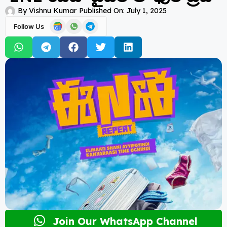
By
Vishnu Kumar
Published On:
July 1, 2025
Follow Us
Join Our WhatsApp Channel