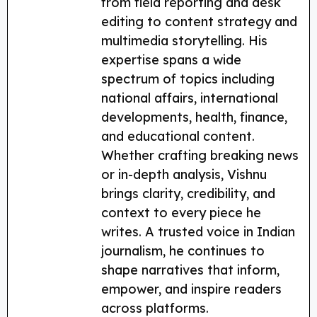
from field reporting and desk
editing to content strategy and
multimedia storytelling. His
expertise spans a wide
spectrum of topics including
national affairs, international
developments, health, finance,
and educational content.
Whether crafting breaking news
or in-depth analysis, Vishnu
brings clarity, credibility, and
context to every piece he
writes. A trusted voice in Indian
journalism, he continues to
shape narratives that inform,
empower, and inspire readers
across platforms.