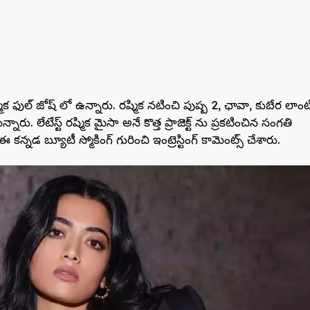
ిక ఫుల్ జోష్ లో ఉన్నారు. రష్మిక నటించి పుష్ప 2, ఛావా, కుబేర లాంట
నారు. లేటేస్ట్ రష్మిక మైసా అనే కొత్త ప్రాజెక్ట్ ను ప్రకటించిన సంగతి
కన్నడ బ్యూటీ స్మోకింగ్ గురించి ఇంట్రెస్టింగ్ కామెంట్స్ చేశారు.