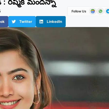
 : రష్మిక మందన్నా
5
Follow Us
ook
Twitter
LinkedIn