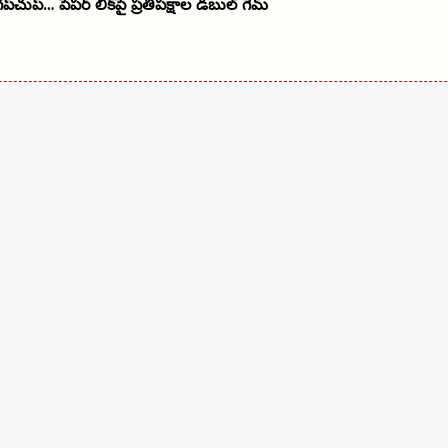
్‌చుప్… పేపర్ లీక్‌పై ప్రతిపక్షాల డబుల్ గేమ్