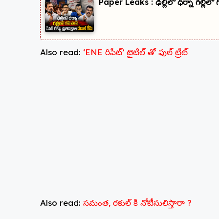
Paper Leaks : ఢిల్లీలో ధర్నా గల్లీలో గప
Also read:
‘ENE రిపీట్’ టైటిల్ తో ఫుల్ ట్రీట్
Also read:
సమంత, రకుల్ కి నోటీసులిస్తారా ?