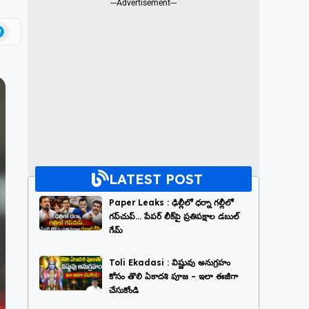
---Advertisement---
LATEST POST
Paper Leaks : ఢిల్లీలో ధర్నా గల్లీలో
గప్‌చుప్… పేపర్ లీక్‌పై ప్రతిపక్షాల డబుల్
గేమ్
Toli Ekadasi : విష్ణువు అనుగ్రహం
కోసం తొలి ఏకాదశి పూజ – ఇలా ఈజీగా
చేసుకోండి