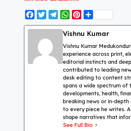
F
T
T
W
Pi
S
a
w
el
h
nt
h
c
itt
e
a
er
a
Vishnu Kumar
e
er
g
ts
e
re
Vishnu Kumar Medukonduru i
b
ra
A
st
experience across print, el
o
m
p
editorial instincts and dee
o
p
contributed to leading new
k
desk editing to content st
spans a wide spectrum of to
developments, health, fina
breaking news or in-depth an
to every piece he writes. A
shape narratives that info
See Full Bio