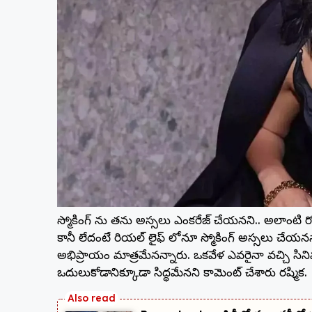
స్మోకింగ్ ను తను అస్సలు ఎంకరేజ్ చేయనని.. అలాంటి రోల్స
కానీ లేదంటే రియల్ లైఫ్ లోనూ స్మోకింగ్ అస్సలు చేయనన్
అభిప్రాయం మాత్రమేనన్నారు. ఒకవేళ ఎవరైనా వచ్చి సినిమ
ఒదులుకోడానిక్కూడా సిద్ధమేనని కామెంట్ చేశారు రష్మిక.