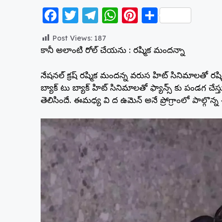
F
T
T
W
Pi
S
a
w
el
h
nt
h
Post Views:
187
c
itt
e
a
er
a
కానీ అలాంటి రోల్ చేయను : రష్మిక మందన్నా
e
er
g
ts
e
re
b
ra
A
st
నేషనల్ క్రష్ రష్మిక మందన్న వరుస హిట్ సినిమాలతో రష్మ
బ్యాక్ టు బ్యాక్ హిట్ సినిమాలతో ఫ్యాన్స్ కు పండగ చేస్తున్
o
m
p
తెలిసిందే. ఈమధ్య వి ద ఉమెన్ అనే ప్రోగ్రాంలో పాల్గొన్న ఈ 
o
p
k