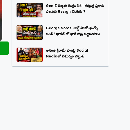
Gen Z దెబ్బకు కేంద్రం షేక్ ! ధర్మంద్ర ప్రధాన్
ఎందుకు Resign చేయరు ?
George Soros: జార్జ్ సోరెస్ ఫండ్స్
బంద్ ! భారత్ లో భారీ కుట్ర బట్టబయలు
అనంత శ్రీరామ్ పాటపై Social
Mediaలో విమర్శల వెల్లువ