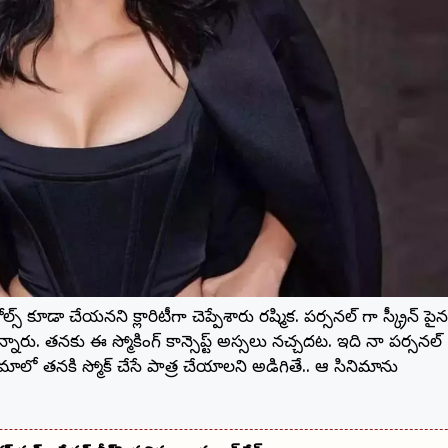
్ కూడా చేయనని క్లారిటీగా చెప్పేశారు రష్మిక. పర్సనల్ గా స్క్రీన్ పైన
నారు. తనకు ఈ స్మోకింగ్ కాన్సెప్ట్ అస్సలు నచ్చదట. ఇది నా పర్సనల్
ాలో తనకి స్మోక్ చేసే పాత్ర చేయాలని అడిగితే.. ఆ సినిమాను