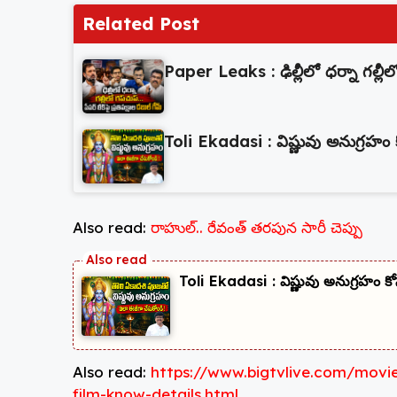
Related Post
Paper Leaks : ఢిల్లీలో ధర్నా గల్లీలో 
Toli Ekadasi : విష్ణువు అనుగ్రహం
Also read:
రాహుల్.. రేవంత్ తరపున సారీ చెప్పు
Toli Ekadasi : విష్ణువు అనుగ్రహం క
Also read:
https://www.bigtvlive.com/movi
film-know-details.html