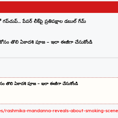
గప్‌చుప్… పేపర్ లీక్‌పై ప్రతిపక్షాల డబుల్ గేమ్
 కోసం తొలి ఏకాదశి పూజ – ఇలా ఈజీగా చేసుకోండి
ోసం తొలి ఏకాదశి పూజ – ఇలా ఈజీగా చేసుకోండి
es/rashmika-mandanna-reveals-about-smoking-scene