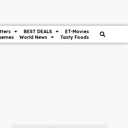
ters
BEST DEALS
ET-Movies
hemes
World News
Tasty Foods