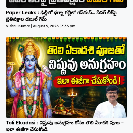
Paper Leaks : ఢిల్లీలో ధర్నా గల్లీలో గప్‌చుప్… పేపర్ లీక్‌పై
ప్రతిపక్షాల డబుల్ గేమ్
Vishnu Kumar
August 5, 2026
3:36 pm
Toli Ekadasi : విష్ణువు అనుగ్రహం కోసం తొలి ఏకాదశి పూజ –
ఇలా ఈజీగా చేసుకోండి