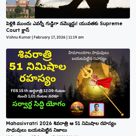
పెళ్లికి ముందు ఎవర్నీ గుడ్డిగా నమ్మొద్దు! యువతకు Supreme
Court క్లాస్
Vishnu Kumar
February 17, 2026
11:19 am
Mahasivratri 2026 శివరాత్రి ఆ 51 నిమిషాల రహస్యం
సాధువులు బయటపెట్టిన నిజాలు