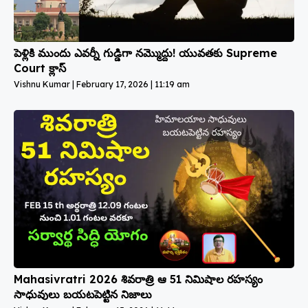
పెళ్లికి ముందు ఎవర్నీ గుడ్డిగా నమ్మొద్దు! యువతకు Supreme
Court క్లాస్
Vishnu Kumar
February 17, 2026
11:19 am
Mahasivratri 2026 శివరాత్రి ఆ 51 నిమిషాల రహస్యం
సాధువులు బయటపెట్టిన నిజాలు