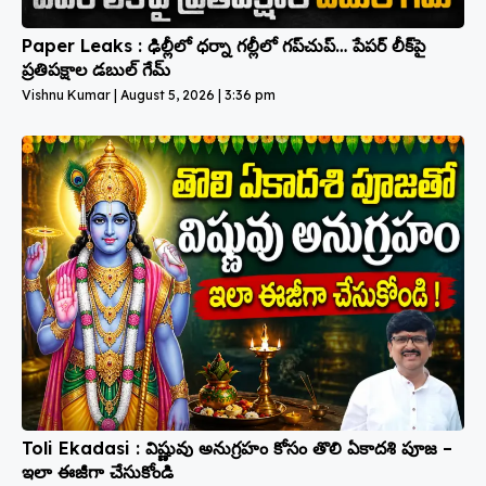
Paper Leaks : ఢిల్లీలో ధర్నా గల్లీలో గప్‌చుప్… పేపర్ లీక్‌పై
ప్రతిపక్షాల డబుల్ గేమ్
Vishnu Kumar
August 5, 2026
3:36 pm
Toli Ekadasi : విష్ణువు అనుగ్రహం కోసం తొలి ఏకాదశి పూజ –
ఇలా ఈజీగా చేసుకోండి