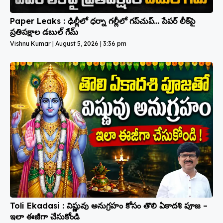
Paper Leaks : ఢిల్లీలో ధర్నా గల్లీలో గప్‌చుప్… పేపర్ లీక్‌పై
ప్రతిపక్షాల డబుల్ గేమ్
Vishnu Kumar
August 5, 2026
3:36 pm
Toli Ekadasi : విష్ణువు అనుగ్రహం కోసం తొలి ఏకాదశి పూజ –
ఇలా ఈజీగా చేసుకోండి