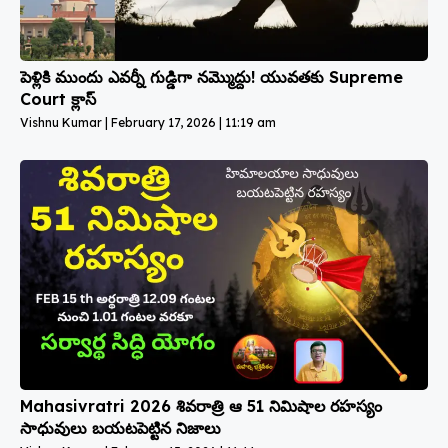
పెళ్లికి ముందు ఎవర్నీ గుడ్డిగా నమ్మొద్దు! యువతకు Supreme
Court క్లాస్
Vishnu Kumar
February 17, 2026
11:19 am
Mahasivratri 2026 శివరాత్రి ఆ 51 నిమిషాల రహస్యం
సాధువులు బయటపెట్టిన నిజాలు