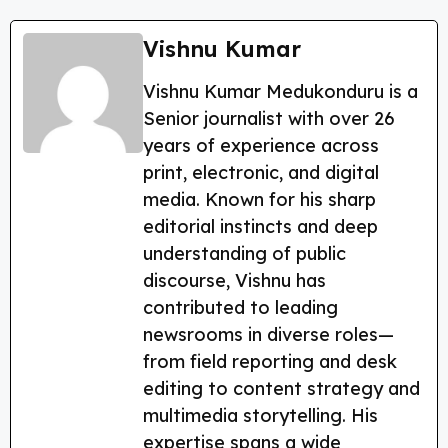
a
w
el
h
nt
h
c
itt
e
a
er
a
Vishnu Kumar
e
er
g
ts
e
re
Vishnu Kumar Medukonduru is a
b
ra
A
st
Senior journalist with over 26
o
m
p
years of experience across
o
p
print, electronic, and digital
k
media. Known for his sharp
editorial instincts and deep
understanding of public
discourse, Vishnu has
contributed to leading
newsrooms in diverse roles—
from field reporting and desk
editing to content strategy and
multimedia storytelling. His
expertise spans a wide