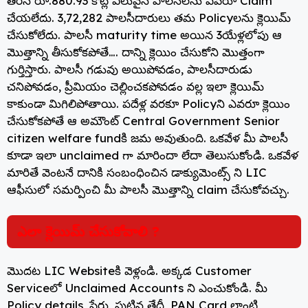
b
ra
A
st
తీరిన రూ.880.93 కోట్ల విలువైన పాలసీలను ఎవరూ Claim
చేయలేదు. 3,72,282 పాలసీదారులు తమ Policyలను క్లెయిమ్
o
m
p
చేసుకోలేదు. పాలసీ maturity time అయిన 3యేళ్లలోపు ఆ
o
p
మొత్తాన్ని తీసుకోకపోతే…. దాన్ని క్లెయిం చేసుకోని మొత్తంగా
k
గుర్తిస్తారు. పాలసీ గడువు అయిపోవడం, పాలసీదారుడు
చనిపోవడం, ప్రీమియం చెల్లించకపోవడం వల్ల ఇలా క్లెయిమ్
కాకుండా మిగిలిపోతాయి. పదేళ్ల వరకూ Policyని ఎవరూ క్లెయిం
చేసుకోకపోతే ఆ అమౌంట్ Central Government Senior
citizen welfare fundకి జమ అవుతుంది. ఒకవేళ మీ పాలసీ
కూడా ఇలా unclaimed గా మారిందా లేదా తెలుసుకోండి. ఒకవేళ
మారితే వెంటనే దానికి సంబంధించిన డాక్యుమెంట్స్ ని LIC
ఆఫీసులో సమర్పించి మీ పాలసీ మొత్తాన్ని claim చేసుకోవచ్చు.
ఎలా క్లెయిమ్ చేసుకోవాలి ?
మొదట LIC Websiteకి వెళ్లండి. అక్కడ Customer
Serviceలో Unclaimed Accounts ని ఎంచుకోండి. మీ
Policy details, పేరు, పుట్టిన తేదీ, PAN Card లాంటి