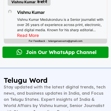
Vishnu Kumar के बारे में
Vishnu Kumar
Vishnu Kumar Medukonduru is a Senior journalist with
over 26 years of experience across print, electronic,
and digital media. Known for his sharp editorial
instincts and deep understanding of public
Read More
discourse, Vishnu has contributed to leading
For Feedback - telanganaexams@gmail.com
newsrooms in diverse roles—from field reporting and
desk editing to content strategy and multimedia
Join Our WhatsApp Channel
storytelling. His expertise spans a wide spectrum of
topics including national affairs, international
developments, health, finance, and educational
content. Whether crafting breaking news or in-depth
analysis, Vishnu brings clarity, credibility, and
Telugu Word
context to every piece he writes. A trusted voice in
Stay updated with the latest digital trends, tech
Indian journalism, he continues to shape narratives
that inform, empower, and inspire readers across
news, and business updates in India, and Focus
platforms.
on Telugu States. Expert insights of India &
World Affairs by Vishnu kumar, Senior Journalist