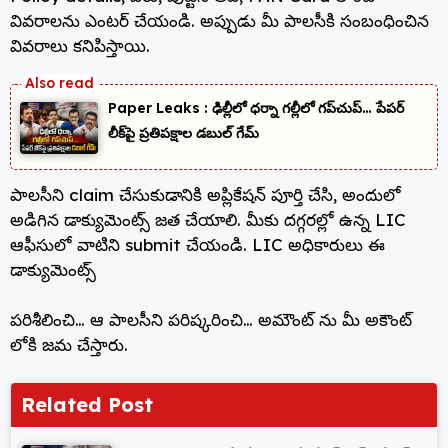
వివరాలను ఎంటర్ చేయండి. అప్పుడు మీ పాలసీకి సంబంధించిన
వివరాలు కనిపిస్తాయి.
Paper Leaks : ఢిల్లీలో ధర్నా గల్లీలో గప్‌చుప్… పేపర్
లీక్‌పై ప్రతిపక్షాల డబుల్ గేమ్
పాలసీని claim చేసుకుడానికి అప్లికేషన్ పూర్తి చేసి, అందులో
అడిగిన డాక్యుమెంట్స్ జత చేయాలి. మీకు దగ్గరల్లో ఉన్న LIC
ఆఫీసులో వాటిని submit చేయండి. LIC అధికారులు ఈ
డాక్యుమెంట్స్
పరిశీలించి… ఆ పాలసీని పరిష్కరించి… అమౌంట్ ను మీ అకౌంట్
లోకి జమ చేస్తారు.
Related Post