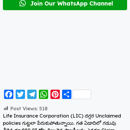
Join Our WhatsApp Channel
F
T
T
W
Pi
S
a
w
el
h
nt
h
Post Views:
518
c
itt
e
a
er
a
Life Insurance Corporation (LIC) దగ్గర Unclaimed
e
er
g
ts
e
re
policies గుట్టలా పేరుకుపోతున్నాయి. గత ఏడాదిలో గడువు