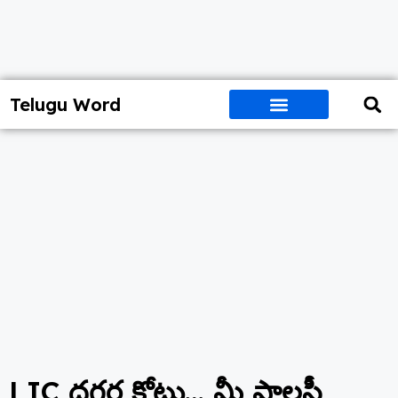
Telugu Word
LIC దగ్గర కోట్లు… మీ పాలసీ