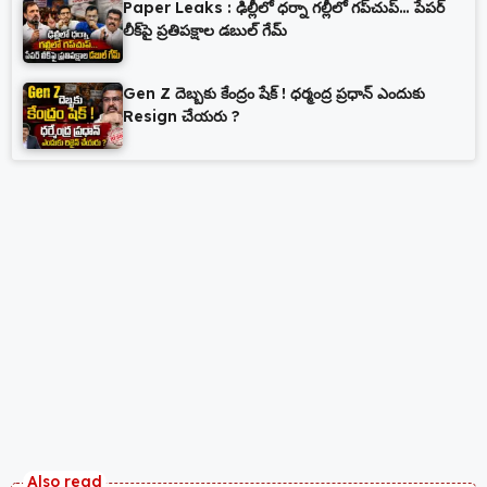
Paper Leaks : ఢిల్లీలో ధర్నా గల్లీలో గప్‌చుప్… పేపర్
లీక్‌పై ప్రతిపక్షాల డబుల్ గేమ్
Gen Z దెబ్బకు కేంద్రం షేక్ ! ధర్మంద్ర ప్రధాన్ ఎందుకు
Resign చేయరు ?